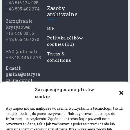
+48 516 124 928
Zasoby
+48 505 402 274
archiwalne
Zarządzanie
kryzysowe:
BIP
+18 446 00 55
Polityka plików
+48 665 460 270
cookies (EU)
FAX (automat):
Terms &
+48 18 446 02 73
conditions
E-mail:
gmina@starysa
cz.um.gov.pl
Zarządzaj zgodami plików
Adres skrzynki
cookie
ePuap:
/xkk2740tcp/sk
Aby zapewnić jak najlepsze wrażenia, korzystamy z technologii, takich
rytka
jak pliki cookie, do przechowywania i/lub uzyskiwania dostępu do
informacji o urządzeniu. Zgoda na te technologie pozwoli nam
Adres do e-
przetwarzać dane, takie jak zachowanie podczas przeglądania lub
Doręczeń:
unikalne identyfikatory na tej stronie. Brak wyrażenia zgody lub