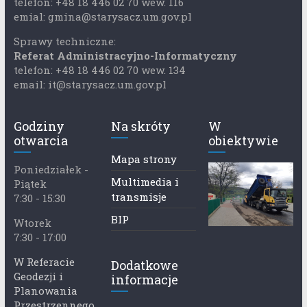
telefon: +48 18 446 02 70 wew. 116
emial: gmina@starysacz.um.gov.pl
Sprawy techniczne:
Referat Administracyjno-Informatyczny
telefon: +48 18 446 02 70 wew. 134
email: it@starysacz.um.gov.pl
Godziny
Na skróty
W
otwarcia
obiektywie
Mapa strony
Poniedziałek -
Multimedia i
Piątek
transmisje
7:30 - 15:30
BIP
Wtorek
7:30 - 17:00
W Referacie
Dodatkowe
Geodezji i
informacje
Planowania
Przestrzennego