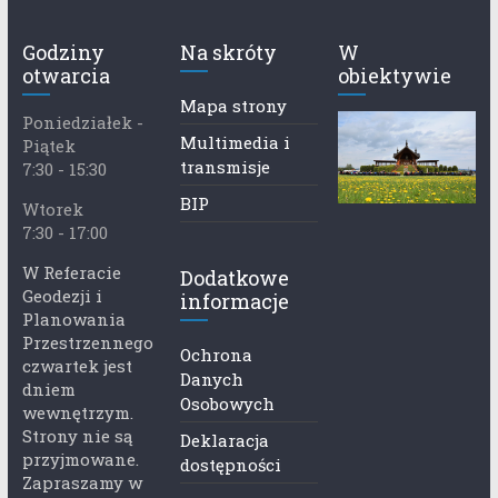
Godziny
Na skróty
W
otwarcia
obiektywie
Mapa strony
Poniedziałek -
Multimedia i
Piątek
transmisje
7:30 - 15:30
BIP
Wtorek
7:30 - 17:00
W Referacie
Dodatkowe
Geodezji i
informacje
Planowania
Przestrzennego
Ochrona
czwartek jest
Danych
dniem
Osobowych
wewnętrzym.
Strony nie są
Deklaracja
przyjmowane.
dostępności
Zapraszamy w