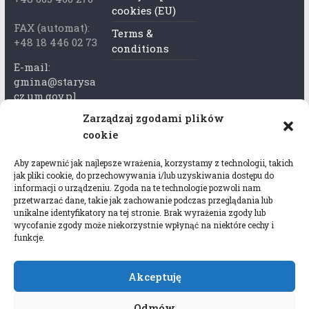
cookies (EU)
FAX (automat):
Terms &
+48 18 446 02 73
conditions
E-mail:
gmina@starysa
cz.um.gov.pl
Zarządzaj zgodami plików
Adres skrzynki
cookie
ePuap:
/xkk2740tcp/sk
Aby zapewnić jak najlepsze wrażenia, korzystamy z technologii, takich
rytka
jak pliki cookie, do przechowywania i/lub uzyskiwania dostępu do
informacji o urządzeniu. Zgoda na te technologie pozwoli nam
Adres do e-
przetwarzać dane, takie jak zachowanie podczas przeglądania lub
Doręczeń:
unikalne identyfikatory na tej stronie. Brak wyrażenia zgody lub
AEL-97528-
wycofanie zgody może niekorzystnie wpłynąć na niektóre cechy i
funkcje.
78647-USWGJ-
32
Akceptuję
Odmów