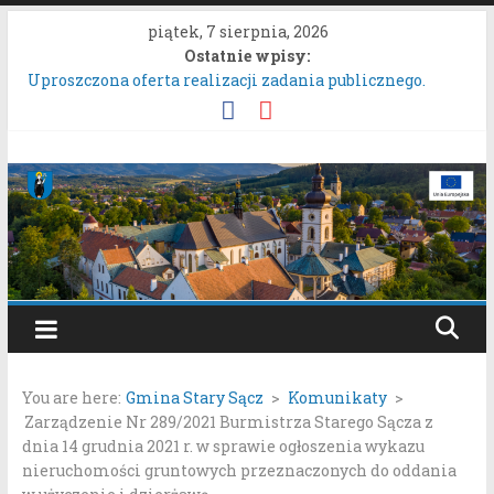
Przejdź
piątek, 7 sierpnia, 2026
do
Ostatnie wpisy:
treści
Uproszczona oferta realizacji zadania publicznego.
ZARZĄDZENIE NR 136/2026BURMISTRZA STAREGO
SĄCZA z dnia 6 sierpnia 2026 r. w sprawie ogłoszenia
wykazu nieruchomości gruntowych przeznaczonych do
Gmina
oddania w najem, dzierżawę i użyczenie.
Konkurs Wieńców Dożynkowych Województwa
Stary
Małopolskiego.
Zgłaszanie uwag do oferty realizacji zadania publicznego
pn. „Integracyjna Grupa Teatralna” złożonej przez
Sącz
Stowarzyszenie „Gniazdo”.
Konsultacje społeczne dotyczące zmiany „Miejscowego
Portal
planu zagospodarowania przestrzennego Mostki”.
samorządowy
You are here:
Gmina Stary Sącz
>
Komunikaty
>
Gminy
Zarządzenie Nr 289/2021 Burmistrza Starego Sącza z
Stary
dnia 14 grudnia 2021 r. w sprawie ogłoszenia wykazu
Sącz
nieruchomości gruntowych przeznaczonych do oddania