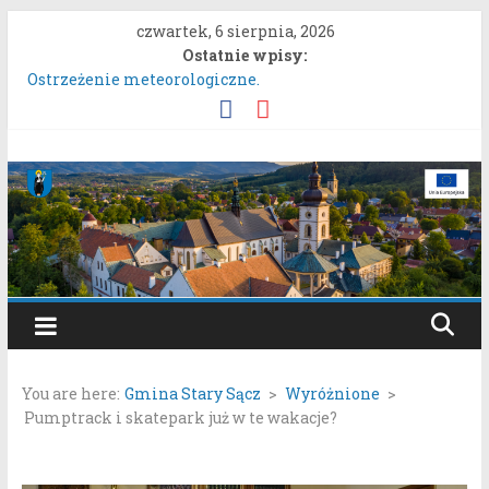
Przejdź
czwartek, 6 sierpnia, 2026
do
Ostatnie wpisy:
treści
Ostrzeżenie meteorologiczne.
Uproszczona oferta realizacji zadania publicznego.
Konkurs „Moc Bukietów Matki Boskiej Zielnej”.
Rozpoczęcie konsultacji społecznych dotyczących:
Gmina
projektu zmiany miejscowego planu zagospodarowania
przestrzennego „Miasto Stary Sącz – Plan Nr 1A”.
Stary
System nieodpłatnej pomocy prawnej!
Sącz
Portal
samorządowy
You are here:
Gmina Stary Sącz
>
Wyróżnione
>
Gminy
Pumptrack i skatepark już w te wakacje?
Stary
Sącz