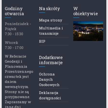
Godziny
Na skróty
W
otwarcia
obiektywie
Mapa strony
Poniedziałek -
Multimedia i
Piątek
transmisje
7:30 - 15:30
BIP
Wtorek
7:30 - 17:00
W Referacie
Dodatkowe
Geodezji i
informacje
Planowania
Przestrzennego
Ochrona
czwartek jest
Danych
dniem
Osobowych
wewnętrzym.
Strony nie są
Deklaracja
przyjmowane.
dostępności
Zapraszamy w
inne dni