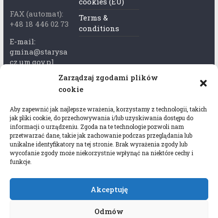
cookies (EU)
FAX (automat):
Terms &
+48 18 446 02 73
conditions
E-mail:
gmina@starysa
cz.um.gov.pl
Zarządzaj zgodami plików
Adres skrzynki
cookie
ePuap:
/xkk2740tcp/sk
Aby zapewnić jak najlepsze wrażenia, korzystamy z technologii, takich
rytka
jak pliki cookie, do przechowywania i/lub uzyskiwania dostępu do
informacji o urządzeniu. Zgoda na te technologie pozwoli nam
Adres do e-
przetwarzać dane, takie jak zachowanie podczas przeglądania lub
Doręczeń:
unikalne identyfikatory na tej stronie. Brak wyrażenia zgody lub
AEL-97528-
wycofanie zgody może niekorzystnie wpłynąć na niektóre cechy i
funkcje.
78647-USWGJ-
32
Akceptuję
Odmów