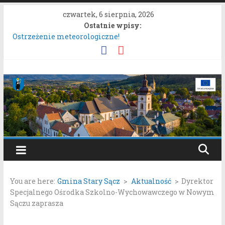
Przejdź
czwartek, 6 sierpnia, 2026
do
Ostatnie wpisy:
treści
Ostrzeżenie meteorologiczne!
Konkurs „Moc Bukietów Matki Boskiej Zielnej”.
Rozpoczęcie konsultacji społecznych dotyczących:
projektu zmiany miejscowego planu zagospodarowania
Gmina
przestrzennego „Miasto Stary Sącz – Plan Nr 1A”.
System nieodpłatnej pomocy prawnej!
Stary
Ostrzeżenie meteorologiczne.
Sącz
Portal
samorządowy
You are here:
Gmina Stary Sącz
>
Aktualność
>
Dyrektor
Gminy
Specjalnego Ośrodka Szkolno-Wychowawczego w Nowym
Stary
Sączu zaprasza
Sącz