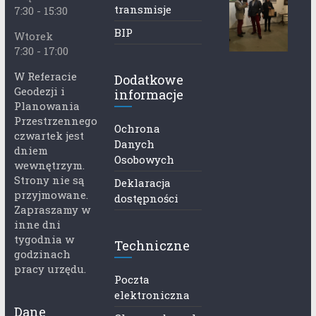
transmisje
7:30 - 15:30
BIP
Wtorek
7:30 - 17:00
W Referacie
Dodatkowe
Geodezji i
informacje
Planowania
Przestrzennego
Ochrona
czwartek jest
Danych
dniem
Osobowych
wewnętrzym.
Strony nie są
Deklaracja
przyjmowane.
dostępności
Zapraszamy w
inne dni
tygodnia w
Techniczne
godzinach
pracy urzędu.
Poczta
elektroniczna
Dane