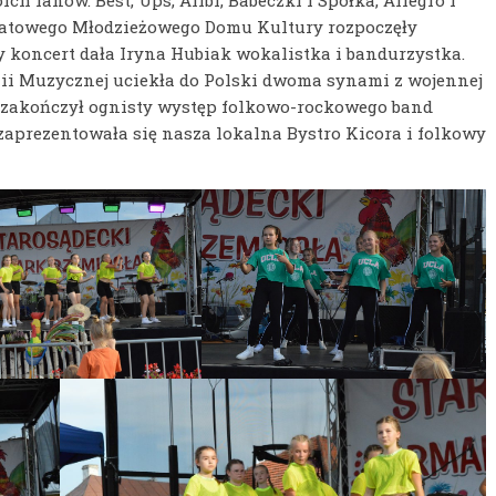
h fanów. Best, Ups, Alibi, Babeczki i Spółka, Allegro I
owiatowego Młodzieżowego Domu Kultury rozpoczęły
 koncert dała Iryna Hubiak wokalistka i bandurzystka.
i Muzycznej uciekła do Polski dwoma synami z wojennej
 zakończył ognisty występ folkowo-rockowego band
zaprezentowała się nasza lokalna Bystro Kicora i folkowy