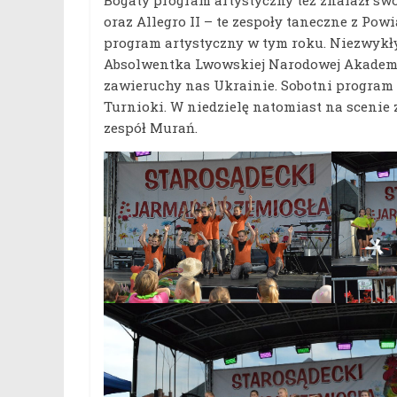
Bogaty program artystyczny też znalazł swoic
oraz Allegro II – te zespoły taneczne z P
program artystyczny w tym roku. Niezwykły
Absolwentka Lwowskiej Narodowej Akademi
zawieruchy nas Ukrainie. Sobotni program
Turnioki. W niedzielę natomiast na scenie 
zespół Murań.