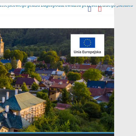
y miejscowego planu zagospodarowania przestrzennego „Miasto