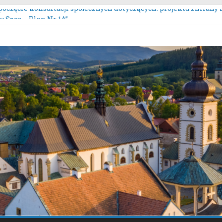
poczęcie konsultacji społecznych dotyczących: projektu zmian
y Sącz – Plan Nr 1A”.
tem nieodpłatnej pomocy prawnej!
rzeżenie meteorologiczne.
rzeżenie meteorologiczne!
urs „Moc Bukietów Matki Boskiej Zielnej”.