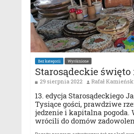
Bez kategorii
Wyróżnione
Starosądeckie święto
29 sierpnia 2022
Rafał Kamieńsk
13. edycja Starosądeckiego J
Tysiące gości, prawdziwe rze
jedzenie i kapitalna pogoda
wrócili do domów zadowolen