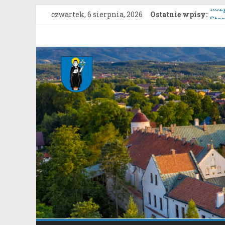
Przejdź
czwartek, 6 sierpnia, 2026
Ostatnie wpisy:
Roz
do
Star
treści
Sys
Gmina
Ost
Ost
Stary
Konk
Sącz
Portal
samorządowy
Gminy
Stary
Sącz