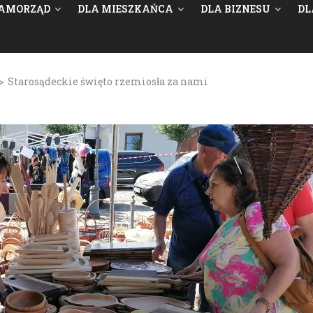
AMORZĄD
DLA MIESZKAŃCA
DLA BIZNESU
DL
>
Starosądeckie święto rzemiosła za nami