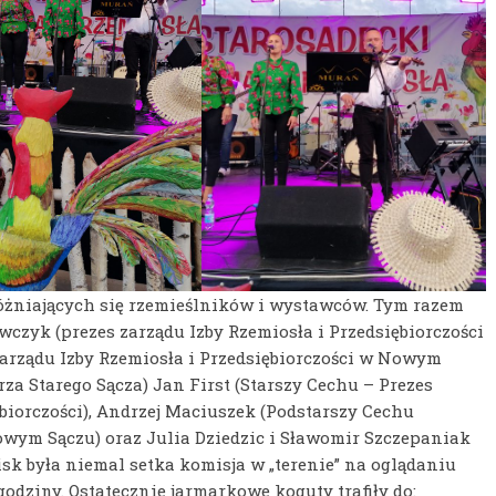
różniających się rzemieślników i wystawców. Tym razem
wczyk (prezes zarządu Izby Rzemiosła i Przedsiębiorczości
zarządu Izby Rzemiosła i Przedsiębiorczości w Nowym
rza Starego Sącza) Jan First (Starszy Cechu – Prezes
biorczości), Andrzej Maciuszek (Podstarszy Cechu
owym Sączu) oraz Julia Dziedzic i Sławomir Szczepaniak
isk była niemal setka komisja w „terenie” na oglądaniu
odziny. Ostatecznie jarmarkowe koguty trafiły do: