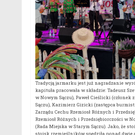
Tradycją jarmarku jest już nagradzanie wy
kapituła pracowała w składzie: Tadeusz Sze
w Nowym Sączu), Paweł Cieślicki (członek 
Sączu), Kazimierz Gizicki (zastępca burmist
Zarządu Cechu Rzemiosł Różnych i Przedsię
Rzemiosł Różnych i Przedsiębiorczości w N
(Rada Miejska w Starym Sączu). Jako, że sto
stoisk rzemieślników spędziła ponad dwie g