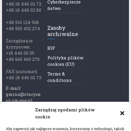
Cyberbezpiecze
+48 18 446 02 72
ństwo
+48 18 446 02 80
+48 516 124 928
Zasoby
+48 505 402 274
archiwalne
Zarządzanie
kryzysowe:
BIP
+18 446 00 55
Polityka plików
+48 665 460 270
cookies (EU)
FAX (automat):
Terms &
+48 18 446 02 73
conditions
E-mail:
gmina@starysa
cz.um.gov.pl
Zarządzaj zgodami plików
Adres skrzynki
cookie
ePuap:
/xkk2740tcp/sk
Aby zapewnić jak najlepsze wrażenia, korzystamy z technologii, takich
rytka