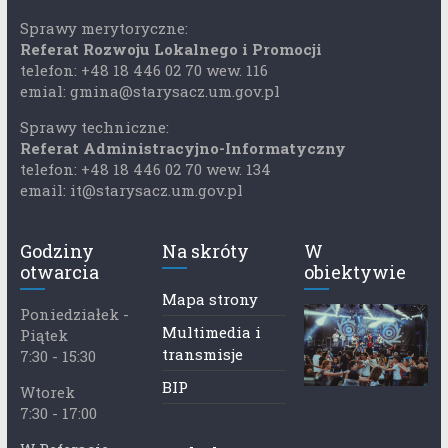
Sprawy merytoryczne:
Referat Rozwoju Lokalnego i Promocji
telefon: +48 18 446 02 70 wew. 116
emial: gmina@starysacz.um.gov.pl
Sprawy techniczne:
Referat Administracyjno-Informatyczny
telefon: +48 18 446 02 70 wew. 134
email: it@starysacz.um.gov.pl
Godziny
Na skróty
W
otwarcia
obiektywie
Mapa strony
Poniedziałek -
Multimedia i
Piątek
transmisje
7:30 - 15:30
BIP
Wtorek
7:30 - 17:00