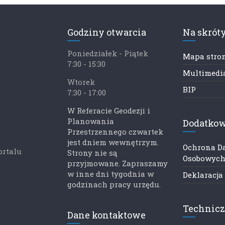
Godziny otwarcia
Na skrót
Poniedziałek - Piątek
Mapa stro
7:30 - 15:30
Multimedia
Wtorek
BIP
7:30 - 17:00
W Referacie Geodezji i
Planowania
Dodatkow
Przestrzennego czwartek
jest dniem wewnętrzym.
Ochrona D
ortalu
Strony nie są
Osobowyc
przyjmowane. Zapraszamy
w inne dni tygodnia w
Deklaracja
godzinach pracy urzędu.
Technic
Dane kontaktowe