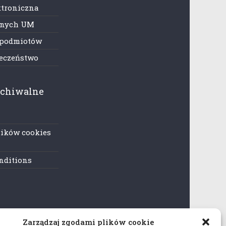
ktroniczna
anych UM
 podmiotów
ieczeństwo
rchiwalne
lików cookies
nditions
Zarządzaj zgodami plików cookie