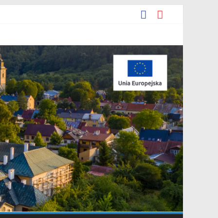
cyjna Grupa Teatralna” złożonej przez Stowarzyszenie „Gniazdo”.
darowania przestrzennego Mostki”.