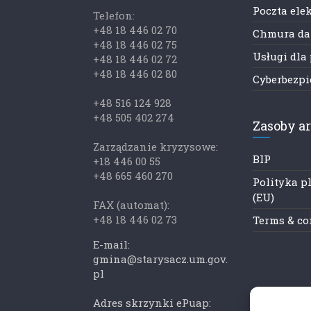
Poczta ele
Telefon:
+48 18 446 02 70
Chmura d
+48 18 446 02 75
Usługi dla
+48 18 446 02 72
+48 18 446 02 80
Cyberbezp
+48 516 124 928
+48 505 402 274
Zasoby a
Zarządzanie kryzysowe:
BIP
+18 446 00 55
+48 665 460 270
Polityka p
(EU)
FAX (automat):
+48 18 446 02 73
Terms & co
E-mail:
gmina@starysacz.um.gov.
pl
Adres skrzynki ePuap: