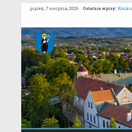
Przejdź
piątek, 7 sierpnia, 2026
Ostatnie wpisy:
Konkur
do
Konku
treści
Zgłasz
Gmina
Konsul
Uprosz
Stary
Sącz
Portal
samorządowy
Gminy
Stary
Sącz