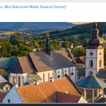
s „Moc Bukietów Matki Boskiej Zielnej”.
rs Wieńców Dożynkowych Województwa Małopolskiego.
anie uwag do oferty realizacji zadania publicznego pn. „Integra
tacje społeczne dotyczące zmiany „Miejscowego planu zagospo
czona oferta realizacji zadania publicznego.