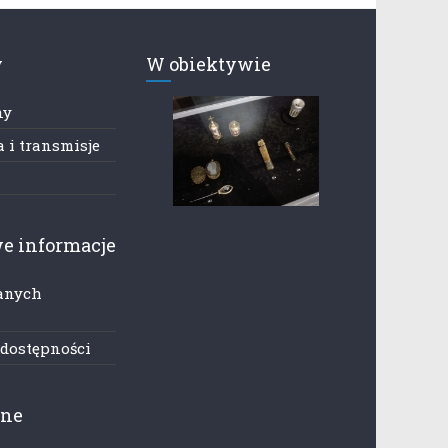
y
W obiektywie
ny
 i transmisje
e informacje
anych
h
 dostępności
zne