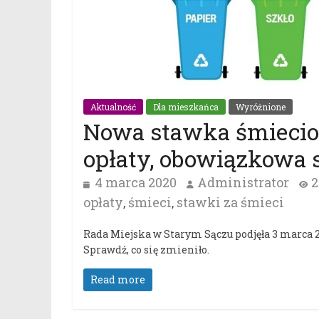
Aktualność
Dla mieszkańca
Wyróżnione
Nowa stawka śmieciow
opłaty, obowiązkowa 
4 marca 2020
Administrator
2
opłaty
śmieci
stawki za śmieci
,
,
Rada Miejska w Starym Sączu podjęła 3 marca 
Sprawdź, co się zmieniło.
Read more