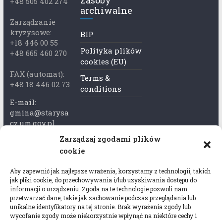
Zasoby
+48 505 402 274
archiwalne
Zarządzanie
kryzysowe:
BIP
+18 446 00 55
Polityka plików
+48 665 460 270
cookies (EU)
FAX (automat):
Terms &
+48 18 446 02 73
conditions
E-mail:
gmina@starysa
cz.um.gov.pl
Zarządzaj zgodami plików
Adres skrzynki
cookie
ePuap:
/xkk2740tcp/sk
Aby zapewnić jak najlepsze wrażenia, korzystamy z technologii, takich
rytka
jak pliki cookie, do przechowywania i/lub uzyskiwania dostępu do
informacji o urządzeniu. Zgoda na te technologie pozwoli nam
Adres do e-
przetwarzać dane, takie jak zachowanie podczas przeglądania lub
Doręczeń:
unikalne identyfikatory na tej stronie. Brak wyrażenia zgody lub
wycofanie zgody może niekorzystnie wpłynąć na niektóre cechy i
AEL-97528-