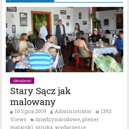
Aktualność
Stary Sącz jak
malowany
10 lipca 2019
Administrator
1393
Views
międzynarodowe
plener
,
malarski
sztuka
wydarzenie
,
,