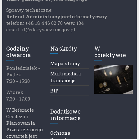
Sprawy techniczne:
Referat Administracyjno-Informatyczny
telefon: +48 18 446 02 70 wew. 134
email: it@starysacz.um.gov.pl
Godziny
Na skróty
W
otwarcia
obiektywie
Mapa strony
Poniedziałek -
Multimedia i
Piątek
transmisje
7:30 - 15:30
BIP
Wtorek
7:30 - 17:00
W Referacie
Dodatkowe
Geodezji i
informacje
Planowania
Przestrzennego
Ochrona
czwartek jest