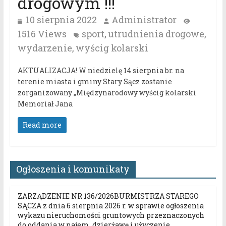
drogowym !!!
10 sierpnia 2022
Administrator
1516 Views
sport
utrudnienia drogowe
,
,
wydarzenie
wyścig kolarski
,
AKTUALIZACJA! W niedzielę 14 sierpnia br. na
terenie miasta i gminy Stary Sącz zostanie
zorganizowany „Międzynarodowy wyścig kolarski
Memoriał Jana
Read more
Ogłoszenia i komunikaty
ZARZĄDZENIE NR 136/2026BURMISTRZA STAREGO
SĄCZA z dnia 6 sierpnia 2026 r. w sprawie ogłoszenia
wykazu nieruchomości gruntowych przeznaczonych
do oddania w najem, dzierżawę i użyczenie.