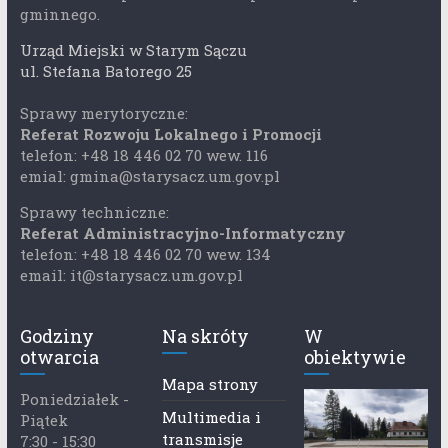
gminnego.
Urząd Miejski w Starym Sączu
ul. Stefana Batorego 25
Sprawy merytoryczne:
Referat Rozwoju Lokalnego i Promocji
telefon: +48 18 446 02 70 wew. 116
emial: gmina@starysacz.um.gov.pl
Sprawy techniczne:
Referat Administracyjno-Informatyczny
telefon: +48 18 446 02 70 wew. 134
email: it@starysacz.um.gov.pl
Godziny
Na skróty
W
otwarcia
obiektywie
Mapa strony
Poniedziałek -
Multimedia i
Piątek
transmisje
7:30 - 15:30