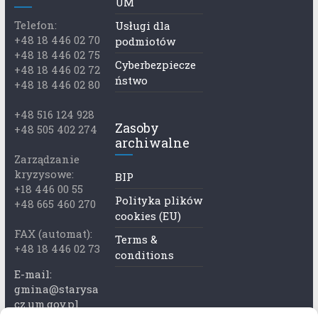
UM
Telefon:
Usługi dla
+48 18 446 02 70
podmiotów
+48 18 446 02 75
Cyberbezpiecze
+48 18 446 02 72
ństwo
+48 18 446 02 80
+48 516 124 928
Zasoby
+48 505 402 274
archiwalne
Zarządzanie
kryzysowe:
BIP
+18 446 00 55
Polityka plików
+48 665 460 270
cookies (EU)
FAX (automat):
Terms &
+48 18 446 02 73
conditions
E-mail:
gmina@starysa
cz.um.gov.pl