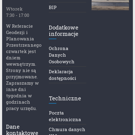
BIP
Wtorek
7:30 - 17:00
W Referacie
Dodatkowe
Geodezji i
informacje
Planowania
Przestrzennego
Ochrona
czwartek jest
Danych
dniem
Osobowych
wewnętrzym.
Strony nie są
Deklaracja
przyjmowane.
dostępności
Zapraszamy w
inne dni
tygodnia w
Techniczne
godzinach
pracy urzędu.
Poczta
elektroniczna
Dane
Chmura danych
kontaktowe