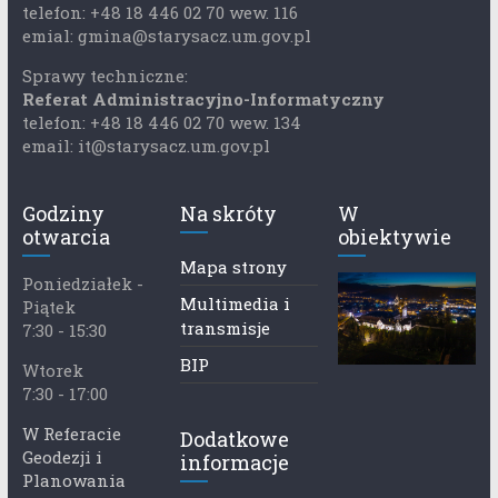
telefon: +48 18 446 02 70 wew. 116
emial: gmina@starysacz.um.gov.pl
Sprawy techniczne:
Referat Administracyjno-Informatyczny
telefon: +48 18 446 02 70 wew. 134
email: it@starysacz.um.gov.pl
Godziny
Na skróty
W
otwarcia
obiektywie
Mapa strony
Poniedziałek -
Multimedia i
Piątek
transmisje
7:30 - 15:30
BIP
Wtorek
7:30 - 17:00
W Referacie
Dodatkowe
Geodezji i
informacje
Planowania