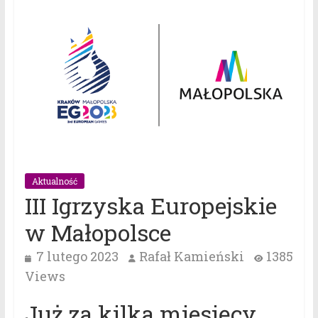
Aktualność
III Igrzyska Europejskie
w Małopolsce
7 lutego 2023
Rafał Kamieński
1385
Views
Już za kilka miesięcy