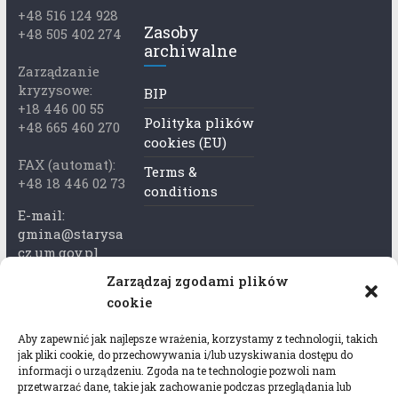
+48 516 124 928
Zasoby
+48 505 402 274
archiwalne
Zarządzanie
kryzysowe:
BIP
+18 446 00 55
Polityka plików
+48 665 460 270
cookies (EU)
FAX (automat):
Terms &
+48 18 446 02 73
conditions
E-mail:
gmina@starysa
cz.um.gov.pl
Zarządzaj zgodami plików
Adres skrzynki
cookie
ePuap:
/xkk2740tcp/sk
Aby zapewnić jak najlepsze wrażenia, korzystamy z technologii, takich
rytka
jak pliki cookie, do przechowywania i/lub uzyskiwania dostępu do
informacji o urządzeniu. Zgoda na te technologie pozwoli nam
Adres do e-
przetwarzać dane, takie jak zachowanie podczas przeglądania lub