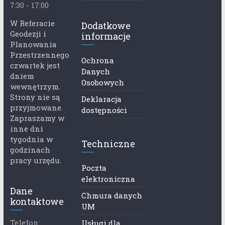
7:30 - 17:00
W Referacie
Dodatkowe
Geodezji i
informacje
Planowania
Przestrzennego
Ochrona
czwartek jest
Danych
dniem
Osobowych
wewnętrzym.
Strony nie są
Deklaracja
przyjmowane.
dostępności
Zapraszamy w
inne dni
tygodnia w
Techniczne
godzinach
pracy urzędu.
Poczta
elektroniczna
Dane
Chmura danych
kontaktowe
UM
Telefon:
Usługi dla