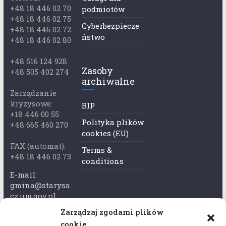
+48 18 446 02 70
podmiotów
+48 18 446 02 75
Cyberbezpiecze
+48 18 446 02 72
ństwo
+48 18 446 02 80
+48 516 124 928
Zasoby
+48 505 402 274
archiwalne
Zarządzanie
kryzysowe:
BIP
+18 446 00 55
Polityka plików
+48 665 460 270
cookies (EU)
FAX (automat):
Terms &
+48 18 446 02 73
conditions
E-mail:
gmina@starysa
cz.um.gov.pl
Zarządzaj zgodami plików
Adres skrzynki
cookie