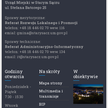
Urząd Miejski w Starym Sączu
ul. Stefana Batorego 25
Sprawy merytoryczne:
Referat Rozwoju Lokalnego i Promocji
telefon: +48 18 446 02 70 wew. 116
emial: gmina@starysacz.um.gov.pl
Sprawy techniczne:
Referat Administracyjno-Informatyczny
telefon: +48 18 446 02 70 wew. 134
email: it@starysacz.um.gov.pl
Godziny
Na skróty
W
otwarcia
obiektywie
Mapa strony
Poniedziałek -
Multimedia i
Piątek
transmisje
7:30 - 15:30
BIP
Wtorek