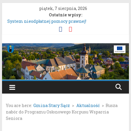
Przejdź
piątek, 7 sierpnia, 2026
do
Ostatnie wpisy:
treści
System nieodpłatnej pomocy prawnej!
Konsultacje społeczne dotyczące zmiany „Miejscowego
planu zagospodarowania przestrzennego Mostki”.
Uproszczona oferta realizacji zadania publicznego.
Gmina
Konkurs „Moc Bukietów Matki Boskiej Zielnej”.
Rozpoczęcie konsultacji społecznych dotyczących:
Stary
projektu zmiany miejscowego planu zagospodarowania
przestrzennego „Miasto Stary Sącz – Plan Nr 1A”.
Sącz
Portal
samorządowy
You are here:
Gmina Stary Sącz
>
Aktualność
>
Rusza
Gminy
nabór do Programu Osłonowego Korpusu Wsparcia
Stary
Seniora
Sącz