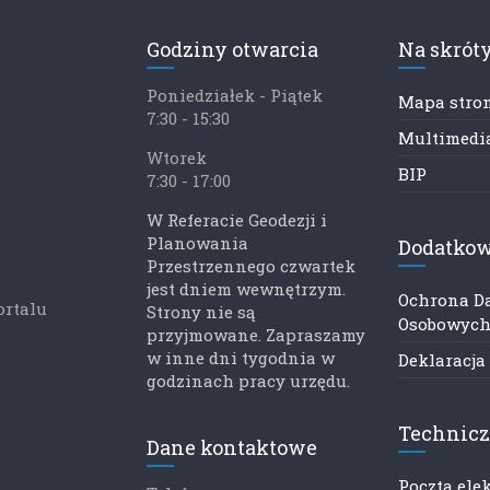
Godziny otwarcia
Na skrót
Poniedziałek - Piątek
Mapa stro
7:30 - 15:30
Multimedia
Wtorek
BIP
7:30 - 17:00
W Referacie Geodezji i
Planowania
Dodatkow
Przestrzennego czwartek
jest dniem wewnętrzym.
Ochrona D
ortalu
Strony nie są
Osobowyc
przyjmowane. Zapraszamy
w inne dni tygodnia w
Deklaracja
godzinach pracy urzędu.
Technic
Dane kontaktowe
Poczta ele