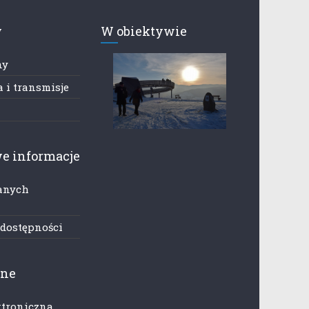
y
W obiektywie
ny
 i transmisje
e informacje
anych
h
 dostępności
zne
ktroniczna