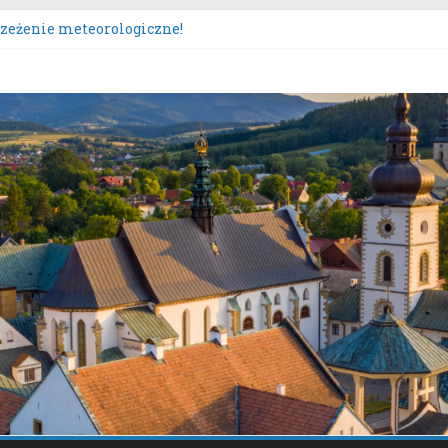
rzeżenie meteorologiczne!
urs „Moc Bukietów Matki Boskiej Zielnej”.
poczęcie konsultacji społecznych dotyczących: projektu zmian
y Sącz – Plan Nr 1A”.
tem nieodpłatnej pomocy prawnej!
rzeżenie meteorologiczne.