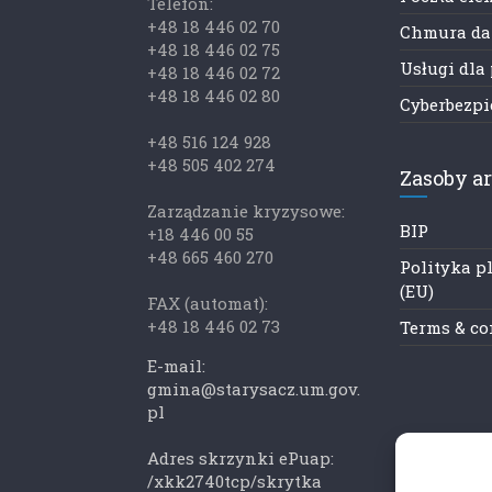
Telefon:
+48 18 446 02 70
Chmura d
+48 18 446 02 75
Usługi dla
+48 18 446 02 72
+48 18 446 02 80
Cyberbezp
+48 516 124 928
+48 505 402 274
Zasoby a
Zarządzanie kryzysowe:
BIP
+18 446 00 55
+48 665 460 270
Polityka p
(EU)
FAX (automat):
+48 18 446 02 73
Terms & co
E-mail:
gmina@starysacz.um.gov.
pl
Adres skrzynki ePuap:
/xkk2740tcp/skrytka