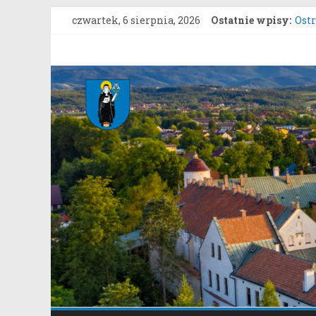
Przejdź
czwartek, 6 sierpnia, 2026
Ostatnie wpisy:
Ost
do
Konk
treści
Roz
Gmina
Star
Sys
Stary
Ost
Sącz
Portal
samorządowy
Gminy
Stary
Sącz