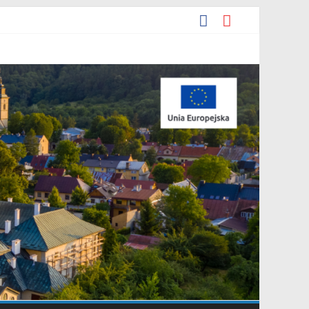
y miejscowego planu zagospodarowania przestrzennego „Miasto