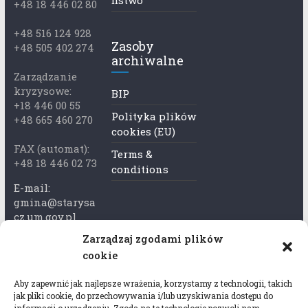
ństwo
+48 18 446 02 80
+48 516 124 928
Zasoby
+48 505 402 274
archiwalne
Zarządzanie
kryzysowe:
BIP
+18 446 00 55
Polityka plików
+48 665 460 270
cookies (EU)
FAX (automat):
Terms &
+48 18 446 02 73
conditions
E-mail:
gmina@starysa
cz.um.gov.pl
Zarządzaj zgodami plików
Adres skrzynki
cookie
ePuap:
/xkk2740tcp/sk
Aby zapewnić jak najlepsze wrażenia, korzystamy z technologii, takich
rytka
jak pliki cookie, do przechowywania i/lub uzyskiwania dostępu do