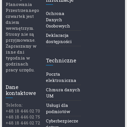
Planowania
Przestrzennego
Ochrona
czwartek jest
Danych
dniem
Osobowych
wewnętrzym.
Strony nie są
Deklaracja
przyjmowane.
dostępności
Zapraszamy w
inne dni
tygodnia w
Techniczne
godzinach
pracy urzędu.
Poczta
elektroniczna
Dane
Chmura danych
kontaktowe
UM
Telefon:
Usługi dla
+48 18 446 02 70
podmiotów
+48 18 446 02 75
Cyberbezpiecze
+48 18 446 02 72