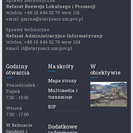
Sprawy merytoryczne:
Referat Rozwoju Lokalnego i Promocji
telefon: +48 18 446 02 70 wew. 116
emial: gmina@starysacz.um.gov.pl
Sprawy techniczne:
Referat Administracyjno-Informatyczny
telefon: +48 18 446 02 70 wew. 134
email: it@starysacz.um.gov.pl
Godziny
Na skróty
W
otwarcia
obiektywie
Mapa strony
Poniedziałek -
Multimedia i
Piątek
transmisje
7:30 - 15:30
BIP
Wtorek
7:30 - 17:00
W Referacie
Dodatkowe
Geodezji i
informacje