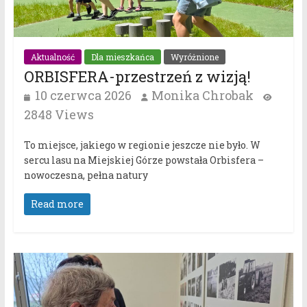
Aktualność
Dla mieszkańca
Wyróżnione
ORBISFERA-przestrzeń z wizją!
10 czerwca 2026
Monika Chrobak
2848 Views
To miejsce, jakiego w regionie jeszcze nie było. W
sercu lasu na Miejskiej Górze powstała Orbisfera –
nowoczesna, pełna natury
Read more