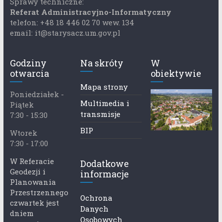
Sprawy techniczne:
Referat Administracyjno-Informatyczny
telefon: +48 18 446 02 70 wew. 134
email: it@starysacz.um.gov.pl
Godziny
Na skróty
W
otwarcia
obiektywie
Mapa strony
Poniedziałek -
Multimedia i
Piątek
transmisje
7:30 - 15:30
BIP
Wtorek
7:30 - 17:00
W Referacie
Dodatkowe
Geodezji i
informacje
Planowania
Przestrzennego
Ochrona
czwartek jest
Danych
dniem
Osobowych