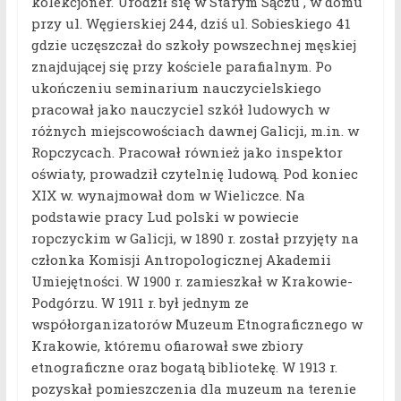
kolekcjoner. Urodził się w Starym Sączu , w domu
przy ul. Węgierskiej 244, dziś ul. Sobieskiego 41
gdzie uczęszczał do szkoły powszechnej męskiej
znajdującej się przy kościele parafialnym. Po
ukończeniu seminarium nauczycielskiego
pracował jako nauczyciel szkół ludowych w
różnych miejscowościach dawnej Galicji, m.in. w
Ropczycach. Pracował również jako inspektor
oświaty, prowadził czytelnię ludową. Pod koniec
XIX w. wynajmował dom w Wieliczce. Na
podstawie pracy Lud polski w powiecie
ropczyckim w Galicji, w 1890 r. został przyjęty na
członka Komisji Antropologicznej Akademii
Umiejętności. W 1900 r. zamieszkał w Krakowie-
Podgórzu. W 1911 r. był jednym ze
współorganizatorów Muzeum Etnograficznego w
Krakowie, któremu ofiarował swe zbiory
etnograficzne oraz bogatą bibliotekę. W 1913 r.
pozyskał pomieszczenia dla muzeum na terenie