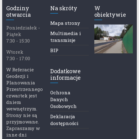
Godziny
Na skróty
W
otwarcia
obiektywie
Mapa strony
Poniedziałek -
Multimedia i
Piątek
transmisje
7:30 - 15:30
BIP
Wtorek
7:30 - 17:00
W Referacie
Dodatkowe
Geodezji i
informacje
Planowania
Przestrzennego
Ochrona
czwartek jest
Danych
dniem
Osobowych
wewnętrzym.
Strony nie są
Deklaracja
przyjmowane.
dostępności
Zapraszamy w
inne dni