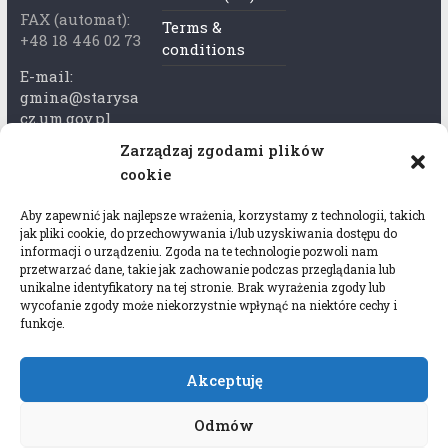
FAX (automat):
Terms &
+48 18 446 02 73
conditions
E-mail:
gmina@starysa
cz.um.gov.pl
Zarządzaj zgodami plików
Adres skrzynki
cookie
ePuap:
/xkk2740tcp/sk
Aby zapewnić jak najlepsze wrażenia, korzystamy z technologii, takich
rytka
jak pliki cookie, do przechowywania i/lub uzyskiwania dostępu do
informacji o urządzeniu. Zgoda na te technologie pozwoli nam
Adres do e-
przetwarzać dane, takie jak zachowanie podczas przeglądania lub
Doręczeń:
unikalne identyfikatory na tej stronie. Brak wyrażenia zgody lub
wycofanie zgody może niekorzystnie wpłynąć na niektóre cechy i
AEL-97528-
funkcje.
78647-USWGJ-
32
Akceptuję
Odmów