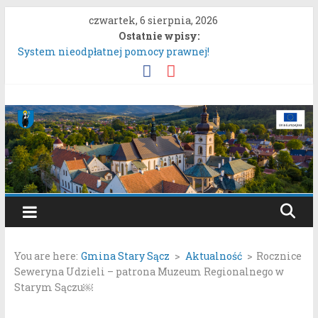
Przejdź
czwartek, 6 sierpnia, 2026
do
Ostatnie wpisy:
treści
System nieodpłatnej pomocy prawnej!
Konsultacje społeczne dotyczące zmiany „Miejscowego
planu zagospodarowania przestrzennego Mostki”.
Uproszczona oferta realizacji zadania publicznego.
Gmina
Konkurs „Moc Bukietów Matki Boskiej Zielnej”.
Rozpoczęcie konsultacji społecznych dotyczących:
Stary
projektu zmiany miejscowego planu zagospodarowania
przestrzennego „Miasto Stary Sącz – Plan Nr 1A”.
Sącz
Portal
samorządowy
You are here:
Gmina Stary Sącz
>
Aktualność
>
Rocznice
Gminy
Seweryna Udzieli – patrona Muzeum Regionalnego w
Stary
Starym Sączu￼
Sącz