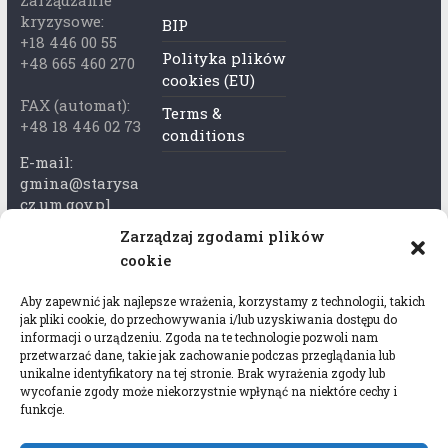
Zarządzanie
kryzysowe:
BIP
+18 446 00 55
Polityka plików
+48 665 460 270
cookies (EU)
FAX (automat):
Terms &
+48 18 446 02 73
conditions
E-mail:
gmina@starysa
cz.um.gov.pl
Zarządzaj zgodami plików
Adres skrzynki
cookie
ePuap:
/xkk2740tcp/sk
Aby zapewnić jak najlepsze wrażenia, korzystamy z technologii, takich
rytka
jak pliki cookie, do przechowywania i/lub uzyskiwania dostępu do
informacji o urządzeniu. Zgoda na te technologie pozwoli nam
Adres do e-
przetwarzać dane, takie jak zachowanie podczas przeglądania lub
Doręczeń:
unikalne identyfikatory na tej stronie. Brak wyrażenia zgody lub
wycofanie zgody może niekorzystnie wpłynąć na niektóre cechy i
AEL-97528-
funkcje.
78647-USWGJ-
32