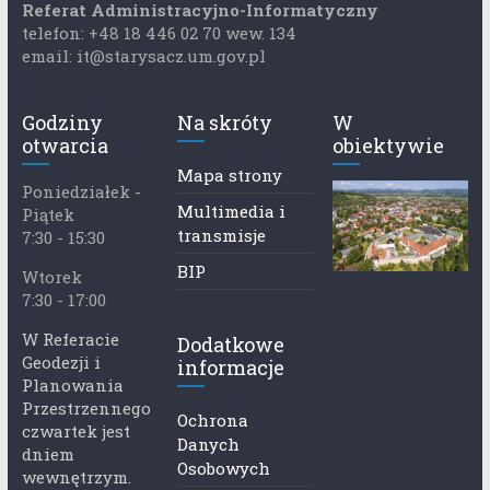
Referat Administracyjno-Informatyczny
telefon: +48 18 446 02 70 wew. 134
email: it@starysacz.um.gov.pl
Godziny
Na skróty
W
otwarcia
obiektywie
Mapa strony
Poniedziałek -
Multimedia i
Piątek
transmisje
7:30 - 15:30
BIP
Wtorek
7:30 - 17:00
W Referacie
Dodatkowe
Geodezji i
informacje
Planowania
Przestrzennego
Ochrona
czwartek jest
Danych
dniem
Osobowych
wewnętrzym.