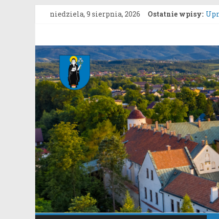
Przejdź
niedziela, 9 sierpnia, 2026
Ostatnie wpisy:
Upr
do
ZAR
treści
gru
Gmina
Kon
Zgł
Stary
„Gn
Kon
Sącz
Portal
samorządowy
Gminy
Stary
Sącz