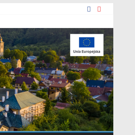
rpnia 2026 r. w sprawie ogłoszenia wykazu nieruchomości
enie.
gracyjna Grupa Teatralna” złożonej przez Stowarzyszenie
podarowania przestrzennego Mostki”.