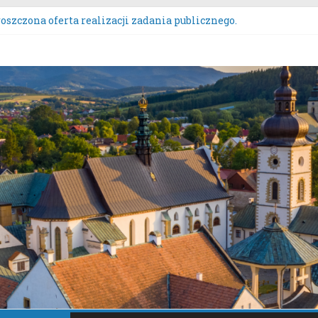
oszczona oferta realizacji zadania publicznego.
ZĄDZENIE NR 136/2026BURMISTRZA STAREGO SĄCZA z dnia 6 sie
ntowych przeznaczonych do oddania w najem, dzierżawę i użycz
kurs Wieńców Dożynkowych Województwa Małopolskiego.
aszanie uwag do oferty realizacji zadania publicznego pn. „Inte
iazdo”.
sultacje społeczne dotyczące zmiany „Miejscowego planu zagos