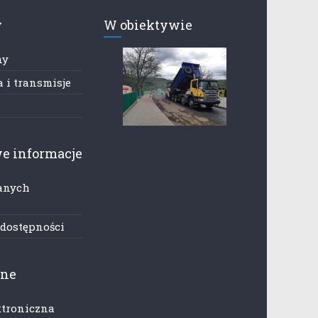
y
W obiektywie
ny
 i transmisje
e informacje
anych
h
 dostępności
zne
ktroniczna