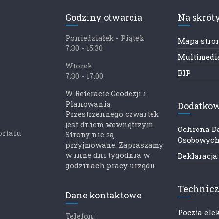
Godziny otwarcia
Na skrót
Poniedziałek - Piątek
Mapa stro
7:30 - 15:30
Multimedia
Wtorek
BIP
7:30 - 17:00
W Referacie Geodezji i
Planowania
Dodatkow
Przestrzennego czwartek
jest dniem wewnętrzym.
Ochrona D
ortalu
Strony nie są
Osobowyc
przyjmowane. Zapraszamy
w inne dni tygodnia w
Deklaracja
godzinach pracy urzędu.
Technic
Dane kontaktowe
Poczta ele
Telefon: