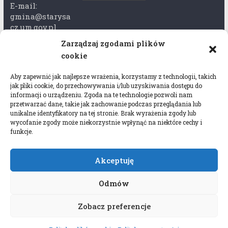
E-mail:
gmina@starysa
cz.um.gov.pl
Zarządzaj zgodami plików
Adres skrzynki
cookie
ePuap:
/xkk2740tcp/sk
Aby zapewnić jak najlepsze wrażenia, korzystamy z technologii, takich
rytka
jak pliki cookie, do przechowywania i/lub uzyskiwania dostępu do
informacji o urządzeniu. Zgoda na te technologie pozwoli nam
Adres do e-
przetwarzać dane, takie jak zachowanie podczas przeglądania lub
Doręczeń:
unikalne identyfikatory na tej stronie. Brak wyrażenia zgody lub
wycofanie zgody może niekorzystnie wpłynąć na niektóre cechy i
AEL-97528-
funkcje.
78647-USWGJ-
32
Akceptuję
Odmów
Zobacz preferencje
Copyright © 2026
Gmina Stary Sącz
. All rights
reserved.