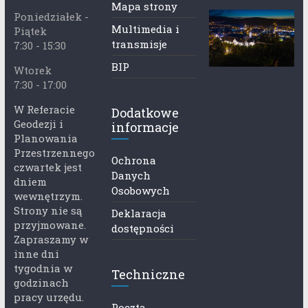
Mapa strony
Poniedziałek -
Multimedia i
Piątek
transmisje
7:30 - 15:30
BIP
Wtorek
7:30 - 17:00
W Referacie
Dodatkowe
Geodezji i
informacje
Planowania
Przestrzennego
Ochrona
czwartek jest
Danych
dniem
Osobowych
wewnętrzym.
Strony nie są
Deklaracja
przyjmowane.
dostępności
Zapraszamy w
inne dni
tygodnia w
Techniczne
godzinach
pracy urzędu.
Poczta