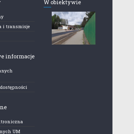
y
W obiektywie
ny
 i transmisje
e informacje
anych
h
 dostępności
zne
ktroniczna
anych UM