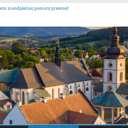
tem nieodpłatnej pomocy prawnej!
sultacje społeczne dotyczące zmiany „Miejscowego planu zagos
szczona oferta realizacji zadania publicznego.
urs „Moc Bukietów Matki Boskiej Zielnej”.
poczęcie konsultacji społecznych dotyczących: projektu zmian
y Sącz – Plan Nr 1A”.