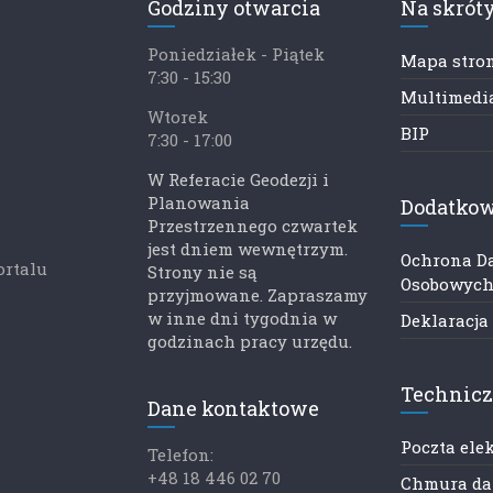
Godziny otwarcia
Na skrót
Poniedziałek - Piątek
Mapa stro
7:30 - 15:30
Multimedia
Wtorek
BIP
7:30 - 17:00
W Referacie Geodezji i
Planowania
Dodatkow
Przestrzennego czwartek
jest dniem wewnętrzym.
Ochrona D
ortalu
Strony nie są
Osobowyc
przyjmowane. Zapraszamy
w inne dni tygodnia w
Deklaracja
godzinach pracy urzędu.
Technic
Dane kontaktowe
Poczta ele
Telefon:
+48 18 446 02 70
Chmura d