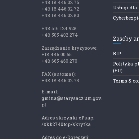
+48 18 446 02 75
Usługi dla
+48 18 446 02 72
+48 18 446 02 80
Cyberbezp
+48 516 124 928
+48 505 402 274
Zasoby a
Zarządzanie kryzysowe:
BIP
+18 446 00 55
+48 665 460 270
Polityka p
(EU)
FAX (automat):
+48 18 446 02 73
Terms & co
E-mail:
gmina@starysacz.um.gov.
pl
Adres skrzynki ePuap:
/xkk2740tcp/skrytka
Adres do e-Doręczeń: