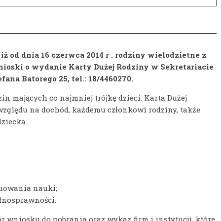
ż od dnia 16 czerwca 2014 r . rodziny wielodzietne z
nioski o wydanie Karty Dużej Rodziny w Sekretariacie
ana Batorego 25, tel.: 18/4460270.
n mających co najmniej trójkę dzieci. Karta Dużej
 względu na dochód, każdemu członkowi rodziny, także
ziecka.
nuowania nauki;
ełnosprawności.
r wniosku do pobrania oraz wykaz firm i instytucji, które