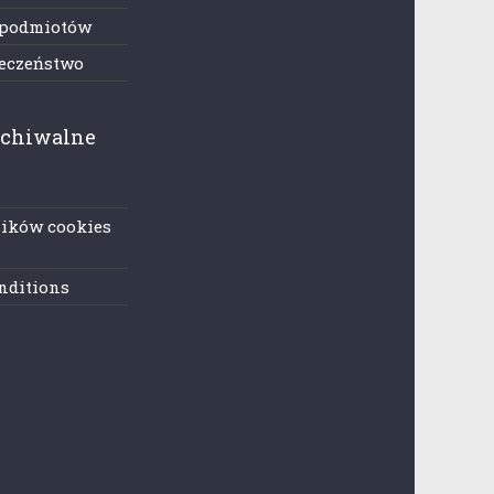
 podmiotów
ieczeństwo
rchiwalne
lików cookies
nditions