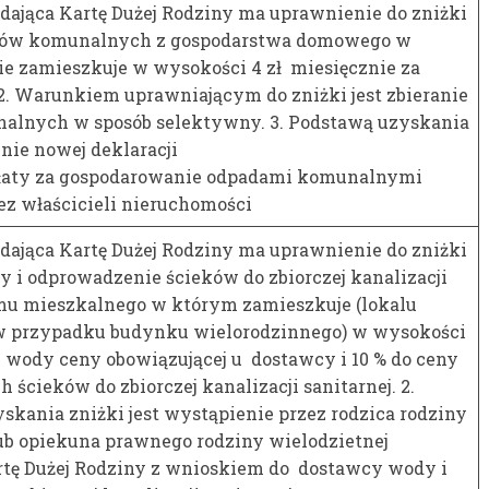
adająca Kartę Dużej Rodziny ma uprawnienie do zniżki
adów komunalnych z gospodarstwa domowego w
e zamieszkuje w wysokości 4 zł miesięcznie za
 2. Warunkiem uprawniającym do zniżki jest zbieranie
lnych w sposób selektywny. 3. Podstawą uzyskania
enie nowej deklaracji
łaty za gospodarowanie odpadami komunalnymi
ez właścicieli nieruchomości
adająca Kartę Dużej Rodziny ma uprawnienie do zniżki
 i odprowadzenie ścieków do zbiorczej kanalizacji
omu mieszkalnego w którym zamieszkuje (lokalu
w przypadku budynku wielorodzinnego) w wysokości
j wody ceny obowiązującej u dostawcy i 10 % do ceny
ścieków do zbiorczej kanalizacji sanitarnej. 2.
kania zniżki jest wystąpienie przez rodzica rodziny
lub opiekuna prawnego rodziny wielodzietnej
artę Dużej Rodziny z wnioskiem do dostawcy wody i