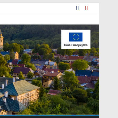
podarowania przestrzennego Mostki”.
y miejscowego planu zagospodarowania przestrzennego „Miasto