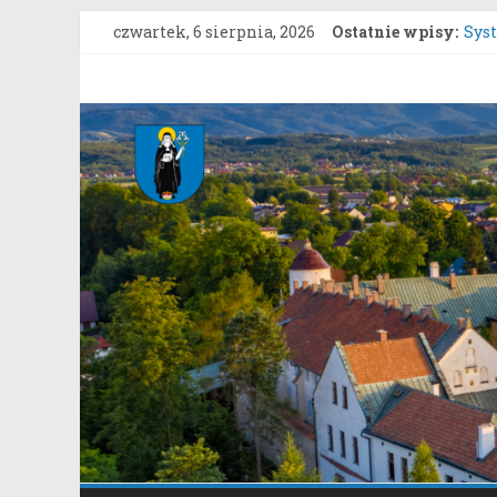
Przejdź
czwartek, 6 sierpnia, 2026
Ostatnie wpisy:
Sys
do
Kon
treści
Upro
Gmina
Konk
Roz
Stary
Star
Sącz
Portal
samorządowy
Gminy
Stary
Sącz