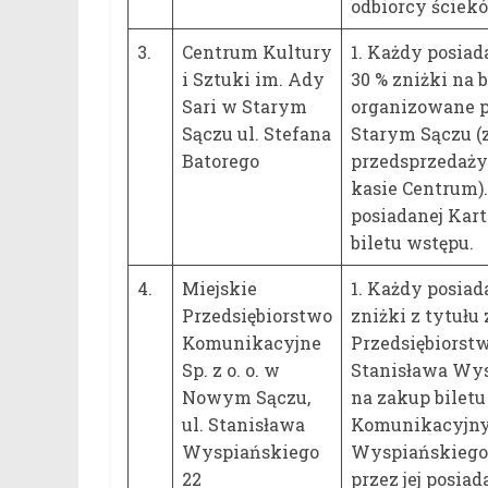
odbiorcy ściekó
3.
Centrum Kultury
1. Każdy posia
i Sztuki im. Ady
30 % zniżki na 
Sari w Starym
organizowane p
Sączu ul. Stefana
Starym Sączu (
Batorego
przedsprzedaży
kasie Centrum)
posiadanej Kart
biletu wstępu.
4.
Miejskie
1. Każdy posia
Przedsiębiorstwo
zniżki z tytuł
Komunikacyjne
Przedsiębiorst
Sp. z o. o. w
Stanisława Wys
Nowym Sączu,
na zakup bilet
ul. Stanisława
Komunikacyjnym
Wyspiańskiego
Wyspiańskiego 2
22
przez jej posiad