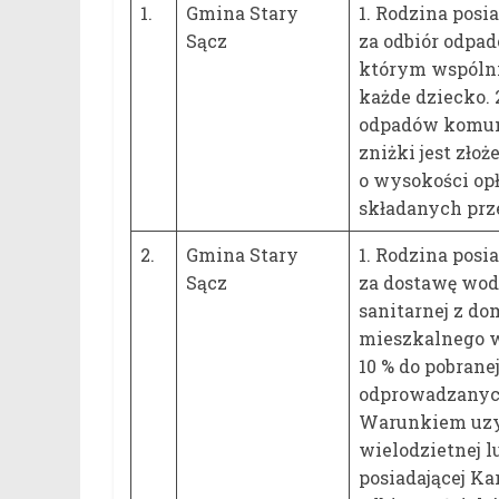
1.
Gmina Stary
1. Rodzina posi
Sącz
za odbiór odp
którym wspólni
każde dziecko.
odpadów komuna
zniżki jest złoż
o wysokości op
składanych prz
2.
Gmina Stary
1. Rodzina posi
Sącz
za dostawę wody
sanitarnej z d
mieszkalnego 
10 % do pobrane
odprowadzanych 
Warunkiem uzys
wielodzietnej 
posiadającej K