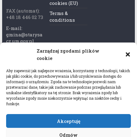
cookies (EU)
FAX (automat):
Terms &
+48 18 446 02 73
conditions
E-mail:
gmina@starysa
cz.um.gov.pl
Zarządzaj zgodami plików
Adres skrzynki
cookie
ePuap:
/xkk2740tcp/sk
Aby zapewnić jak najlepsze wrażenia, korzystamy z technologii, takich
rytka
jak pliki cookie, do przechowywania i/lub uzyskiwania dostępu do
informacji o urządzeniu. Zgoda na te technologie pozwoli nam
Adres do e-
przetwarzać dane, takie jak zachowanie podczas przeglądania lub
Doręczeń:
unikalne identyfikatory na tej stronie. Brak wyrażenia zgody lub
wycofanie zgody może niekorzystnie wpłynąć na niektóre cechy i
AEL-97528-
funkcje.
78647-USWGJ-
32
Akceptuję
Odmów