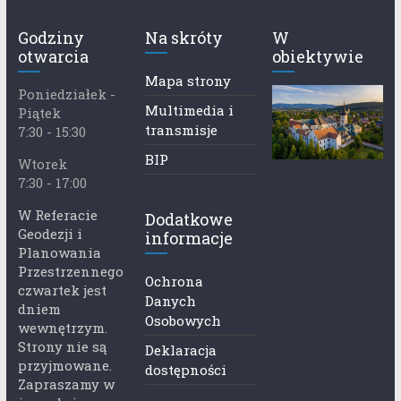
Godziny
Na skróty
W
otwarcia
obiektywie
Mapa strony
Poniedziałek -
Multimedia i
Piątek
transmisje
7:30 - 15:30
BIP
Wtorek
7:30 - 17:00
W Referacie
Dodatkowe
Geodezji i
informacje
Planowania
Przestrzennego
Ochrona
czwartek jest
Danych
dniem
Osobowych
wewnętrzym.
Strony nie są
Deklaracja
przyjmowane.
dostępności
Zapraszamy w