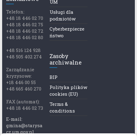
UM
Telefon:
Usługi dla
+48 18 446 02 70
podmiotów
+48 18 446 02 75
Cyberbezpiecze
+48 18 446 02 72
ństwo
+48 18 446 02 80
+48 516 124 928
Zasoby
+48 505 402 274
archiwalne
Zarządzanie
kryzysowe:
BIP
+18 446 00 55
Polityka plików
+48 665 460 270
cookies (EU)
FAX (automat):
Terms &
+48 18 446 02 73
conditions
E-mail:
gmina@starysa
cz.um.gov.pl