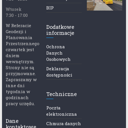
BIP
Wtorek
7:30 - 17:00
W Referacie
Dodatkowe
Geodezji i
informacje
Planowania
Przestrzennego
Ochrona
czwartek jest
Danych
dniem
Osobowych
wewnętrzym.
Strony nie są
Deklaracja
przyjmowane.
dostępności
Zapraszamy w
inne dni
tygodnia w
Techniczne
godzinach
pracy urzędu.
Poczta
elektroniczna
Dane
Chmura danych
kontaktowe