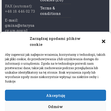
FAX (automat):
Terms &
+48 18 446 02 73
conditions
E-mail:
gmina@starysa
cz.um.gov.pl
Zarządzaj zgodami plików
Adres skrzynki
cookie
ePuap:
/xkk2740tcp/sk
Aby zapewnić jak najlepsze wrażenia, korzystamy z technologii, takich
rytka
jak pliki cookie, do przechowywania i/lub uzyskiwania dostępu do
informacji o urządzeniu. Zgoda na te technologie pozwoli nam
Adres do e-
przetwarzać dane, takie jak zachowanie podczas przeglądania lub
Doręczeń:
unikalne identyfikatory na tej stronie. Brak wyrażenia zgody lub
wycofanie zgody może niekorzystnie wpłynąć na niektóre cechy i
AEL-97528-
funkcje.
78647-USWGJ-
32
Akceptuję
Odmów