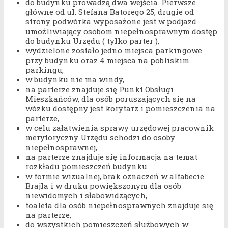
do budynku prowadzą dwa wejścia. Pierwsze
główne od ul. Stefana Batorego 25, drugie od
strony podwórka wyposażone jest w podjazd
umożliwiający osobom niepełnosprawnym dostęp
do budynku Urzędu ( tylko parter ),
wydzielone zostało jedno miejsca parkingowe
przy budynku oraz 4 miejsca na pobliskim
parkingu,
w budynku nie ma windy,
na parterze znajduje się Punkt Obsługi
Mieszkańców, dla osób poruszających się na
wózku dostępny jest korytarz i pomieszczenia na
parterze,
w celu załatwienia sprawy urzędowej pracownik
merytoryczny Urzędu schodzi do osoby
niepełnosprawnej,
na parterze znajduje się informacja na temat
rozkładu pomieszczeń budynku
w formie wizualnej, brak oznaczeń w alfabecie
Brajla i w druku powiększonym dla osób
niewidomych i słabowidzących,
toaleta dla osób niepełnosprawnych znajduje się
na parterze,
do wszystkich pomieszczeń służbowych w