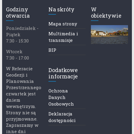
Godziny
Na skróty
W
otwarcia
obiektywie
Mapa strony
Poniedziałek -
Multimedia i
Piątek
transmisje
7:30 - 15:30
BIP
Wtorek
7:30 - 17:00
W Referacie
Dodatkowe
Geodezji i
informacje
Planowania
Przestrzennego
Ochrona
czwartek jest
Danych
dniem
Osobowych
wewnętrzym.
Strony nie są
Deklaracja
przyjmowane.
dostępności
Zapraszamy w
inne dni