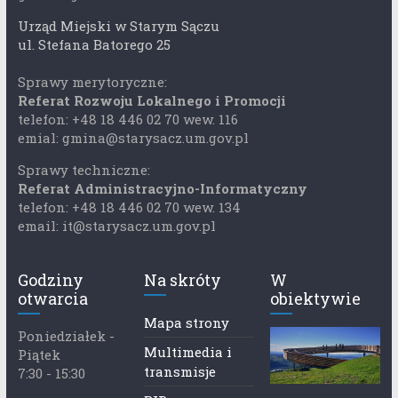
Urząd Miejski w Starym Sączu
ul. Stefana Batorego 25
Sprawy merytoryczne:
Referat Rozwoju Lokalnego i Promocji
telefon: +48 18 446 02 70 wew. 116
emial: gmina@starysacz.um.gov.pl
Sprawy techniczne:
Referat Administracyjno-Informatyczny
telefon: +48 18 446 02 70 wew. 134
email: it@starysacz.um.gov.pl
Godziny
Na skróty
W
otwarcia
obiektywie
Mapa strony
Poniedziałek -
Multimedia i
Piątek
transmisje
7:30 - 15:30