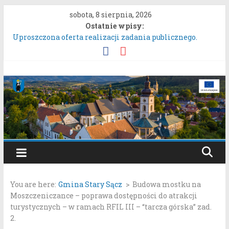
Przejdź
sobota, 8 sierpnia, 2026
do
Ostatnie wpisy:
treści
Uproszczona oferta realizacji zadania publicznego.
ZARZĄDZENIE NR 136/2026BURMISTRZA STAREGO
SĄCZA z dnia 6 sierpnia 2026 r. w sprawie ogłoszenia
wykazu nieruchomości gruntowych przeznaczonych do
Gmina
oddania w najem, dzierżawę i użyczenie.
Konkurs Wieńców Dożynkowych Województwa
Stary
Małopolskiego.
Zgłaszanie uwag do oferty realizacji zadania publicznego
pn. „Integracyjna Grupa Teatralna” złożonej przez
Sącz
Stowarzyszenie „Gniazdo”.
Konsultacje społeczne dotyczące zmiany „Miejscowego
Portal
planu zagospodarowania przestrzennego Mostki”.
samorządowy
You are here:
Gmina Stary Sącz
>
Budowa mostku na
Gminy
Moszczeniczance – poprawa dostępności do atrakcji
Stary
turystycznych – w ramach RFIL III – “tarcza górska” zad.
Sącz
2.