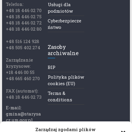
Telefon:
Usługi dla
+48 18 446 02 70
podmiotów
+48 18 446 02 75
Cyberbezpiecze
+48 18 446 02 72
ństwo
+48 18 446 02 80
+48 516 124 928
Zasoby
+48 505 402 274
archiwalne
Zarządzanie
kryzysowe:
BIP
+18 446 00 55
Polityka plików
+48 665 460 270
cookies (EU)
FAX (automat):
Terms &
+48 18 446 02 73
conditions
E-mail:
gmina@starysa
cz.um.gov.pl
Zarządzaj zgodami plików