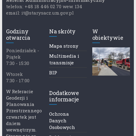
Referat Administracyjno-Informatyczny
telefon: +48 18 446 02 70 wew. 134
email: it@starysacz.um.gov.pl
Godziny
Na skróty
W
otwarcia
obiektywie
Mapa strony
Poniedziałek -
Multimedia i
Piątek
transmisje
7:30 - 15:30
BIP
Wtorek
7:30 - 17:00
W Referacie
Dodatkowe
Geodezji i
informacje
Planowania
Przestrzennego
Ochrona
czwartek jest
Danych
dniem
Osobowych
wewnętrzym.