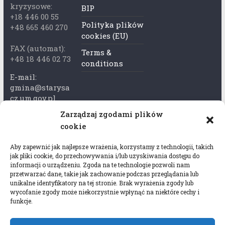
kryzysowe:
BIP
+18 446 00 55
Polityka plików
+48 665 460 270
cookies (EU)
FAX (automat):
Terms &
+48 18 446 02 73
conditions
E-mail:
gmina@starysa
cz.um.gov.pl
Zarządzaj zgodami plików
Adres skrzynki
cookie
ePuap:
/xkk2740tcp/sk
Aby zapewnić jak najlepsze wrażenia, korzystamy z technologii, takich
rytka
jak pliki cookie, do przechowywania i/lub uzyskiwania dostępu do
informacji o urządzeniu. Zgoda na te technologie pozwoli nam
Adres do e-
przetwarzać dane, takie jak zachowanie podczas przeglądania lub
Doręczeń:
unikalne identyfikatory na tej stronie. Brak wyrażenia zgody lub
wycofanie zgody może niekorzystnie wpłynąć na niektóre cechy i
AEL-97528-
funkcje.
78647-USWGJ-
32