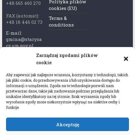
Polityka plików
+48 665 460 270
cookies (EU)
FAX (automat):
Terms &
+48 18 446 02 73
conditions
E-mail:
gmina@starysa
cz.um.gov.pl
Zarządzaj zgodami plików
Adres skrzynki
cookie
ePuap:
/xkk2740tcp/sk
Aby zapewnić jak najlepsze wrażenia, korzystamy z technologii, takich
rytka
jak pliki cookie, do przechowywania i/lub uzyskiwania dostępu do
informacji o urządzeniu. Zgoda na te technologie pozwoli nam
Adres do e-
przetwarzać dane, takie jak zachowanie podczas przeglądania lub
Doręczeń:
unikalne identyfikatory na tej stronie. Brak wyrażenia zgody lub
wycofanie zgody może niekorzystnie wpłynąć na niektóre cechy i
AEL-97528-
funkcje.
78647-USWGJ-
32
Akceptuję