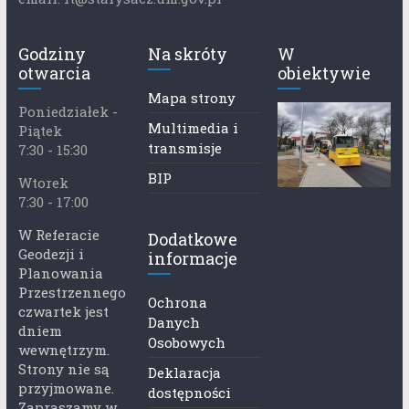
Godziny
Na skróty
W
otwarcia
obiektywie
Mapa strony
Poniedziałek -
Multimedia i
Piątek
transmisje
7:30 - 15:30
BIP
Wtorek
7:30 - 17:00
W Referacie
Dodatkowe
Geodezji i
informacje
Planowania
Przestrzennego
Ochrona
czwartek jest
Danych
dniem
Osobowych
wewnętrzym.
Strony nie są
Deklaracja
przyjmowane.
dostępności
Zapraszamy w