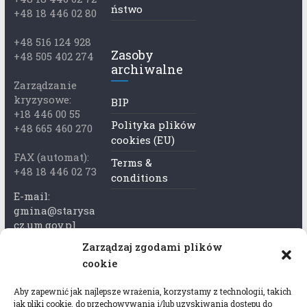
ństwo
+48 18 446 02 80
+48 516 124 928
Zasoby
+48 505 402 274
archiwalne
Zarządzanie
kryzysowe:
BIP
+18 446 00 55
Polityka plików
+48 665 460 270
cookies (EU)
FAX (automat):
Terms &
+48 18 446 02 73
conditions
E-mail:
gmina@starysa
cz.um.gov.pl
Zarządzaj zgodami plików
Adres skrzynki
cookie
ePuap:
/xkk2740tcp/sk
Aby zapewnić jak najlepsze wrażenia, korzystamy z technologii, takich
rytka
jak pliki cookie, do przechowywania i/lub uzyskiwania dostępu do