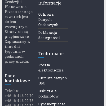
Geodezji i
informacje
Planowania
Przestrzennego
Ochrona
czwartek jest
Danych
dniem
Osobowych
wewnętrzym.
Strony nie są
Deklaracja
przyjmowane.
dostępności
Zapraszamy w
inne dni
tygodnia w
Techniczne
godzinach
pracy urzędu.
Poczta
elektroniczna
Dane
Chmura danych
kontaktowe
UM
Telefon:
Usługi dla
+48 18 446 02 70
podmiotów
+48 18 446 02 75
Cyberbezpiecze
+48 18 446 02 72