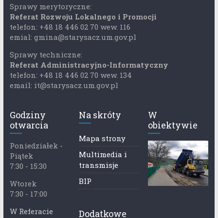
Sprawy merytoryczne:
Referat Rozwoju Lokalnego i Promocji
telefon: +48 18 446 02 70 wew. 116
emial: gmina@starysacz.um.gov.pl
Sprawy techniczne:
Referat Administracyjno-Informatyczny
telefon: +48 18 446 02 70 wew. 134
email: it@starysacz.um.gov.pl
Godziny
Na skróty
W
otwarcia
obiektywie
Mapa strony
Poniedziałek -
Multimedia i
Piątek
transmisje
7:30 - 15:30
BIP
Wtorek
7:30 - 17:00
W Referacie
Dodatkowe