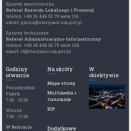
Sprawy merytoryczne:
Referat Rozwoju Lokalnego i Promocji
telefon: +48 18 446 02 70 wew. 116
emial: gmina@starysacz.um.gov.pl
Sprawy techniczne:
Referat Administracyjno-Informatyczny
telefon: +48 18 446 02 70 wew. 134
email: it@starysacz.um.gov.pl
Godziny
Na skróty
W
otwarcia
obiektywie
Mapa strony
Poniedziałek -
Multimedia i
Piątek
transmisje
7:30 - 15:30
BIP
Wtorek
7:30 - 17:00
W Referacie
Dodatkowe