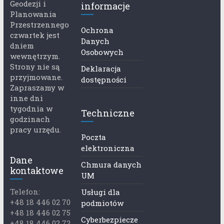
Geodezji i
informacje
Planowania
Przestrzennego
Ochrona
czwartek jest
Danych
dniem
Osobowych
wewnętrzym.
Strony nie są
Deklaracja
przyjmowane.
dostępności
Zapraszamy w
inne dni
tygodnia w
Techniczne
godzinach
pracy urzędu.
Poczta
elektroniczna
Dane
Chmura danych
kontaktowe
UM
Telefon:
Usługi dla
+48 18 446 02 70
podmiotów
+48 18 446 02 75
Cyberbezpiecze
+48 18 446 02 72