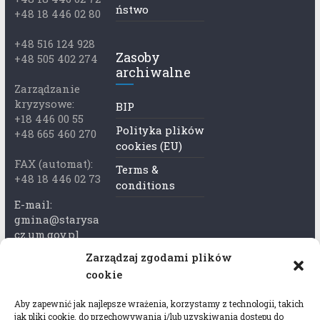
ństwo
+48 18 446 02 80
+48 516 124 928
Zasoby
+48 505 402 274
archiwalne
Zarządzanie
kryzysowe:
BIP
+18 446 00 55
Polityka plików
+48 665 460 270
cookies (EU)
FAX (automat):
Terms &
+48 18 446 02 73
conditions
E-mail:
gmina@starysa
cz.um.gov.pl
Zarządzaj zgodami plików
Adres skrzynki
cookie
ePuap:
/xkk2740tcp/sk
Aby zapewnić jak najlepsze wrażenia, korzystamy z technologii, takich
rytka
jak pliki cookie, do przechowywania i/lub uzyskiwania dostępu do