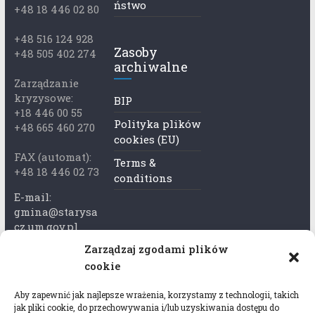
ństwo
+48 18 446 02 80
+48 516 124 928
Zasoby
+48 505 402 274
archiwalne
Zarządzanie
kryzysowe:
BIP
+18 446 00 55
Polityka plików
+48 665 460 270
cookies (EU)
FAX (automat):
Terms &
+48 18 446 02 73
conditions
E-mail:
gmina@starysa
cz.um.gov.pl
Zarządzaj zgodami plików
Adres skrzynki
cookie
ePuap:
/xkk2740tcp/sk
Aby zapewnić jak najlepsze wrażenia, korzystamy z technologii, takich
rytka
jak pliki cookie, do przechowywania i/lub uzyskiwania dostępu do