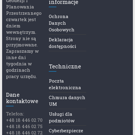
Geodezji i
informacje
Planowania
Przestrzennego
Ochrona
czwartek jest
Danych
dniem
Osobowych
wewnętrzym.
Strony nie są
Deklaracja
przyjmowane.
dostępności
Zapraszamy w
inne dni
tygodnia w
Techniczne
godzinach
pracy urzędu.
Poczta
elektroniczna
Dane
Chmura danych
kontaktowe
UM
Telefon:
Usługi dla
+48 18 446 02 70
podmiotów
+48 18 446 02 75
Cyberbezpiecze
+48 18 446 02 72