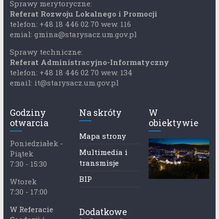
Sprawy merytoryczne:
Referat Rozwoju Lokalnego i Promocji
telefon: +48 18 446 02 70 wew. 116
emial: gmina@starysacz.um.gov.pl
Sprawy techniczne:
Referat Administracyjno-Informatyczny
telefon: +48 18 446 02 70 wew. 134
email: it@starysacz.um.gov.pl
Godziny
Na skróty
W
otwarcia
obiektywie
Mapa strony
Poniedziałek -
Multimedia i
Piątek
transmisje
7:30 - 15:30
BIP
Wtorek
7:30 - 17:00
W Referacie
Dodatkowe