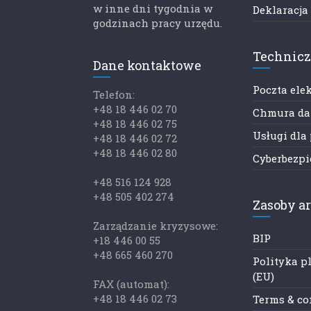
w inne dni tygodnia w
Deklaracja
godzinach pracy urzędu.
Technic
Dane kontaktowe
Poczta ele
Telefon:
+48 18 446 02 70
Chmura d
+48 18 446 02 75
Usługi dla
+48 18 446 02 72
+48 18 446 02 80
Cyberbezp
+48 516 124 928
+48 505 402 274
Zasoby a
Zarządzanie kryzysowe:
BIP
+18 446 00 55
+48 665 460 270
Polityka p
(EU)
FAX (automat):
+48 18 446 02 73
Terms & co