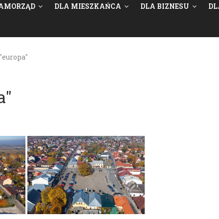
AMORZĄD
DLA MIESZKAŃCA
DLA BIZNESU
DL
"europa"
a"