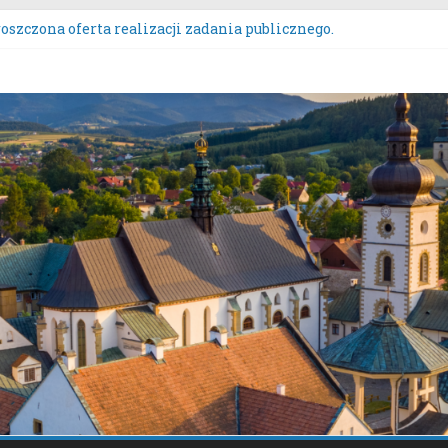
oszczona oferta realizacji zadania publicznego.
ZĄDZENIE NR 136/2026BURMISTRZA STAREGO SĄCZA z dnia 6 sie
ntowych przeznaczonych do oddania w najem, dzierżawę i użycz
kurs Wieńców Dożynkowych Województwa Małopolskiego.
aszanie uwag do oferty realizacji zadania publicznego pn. „Inte
iazdo”.
sultacje społeczne dotyczące zmiany „Miejscowego planu zagos