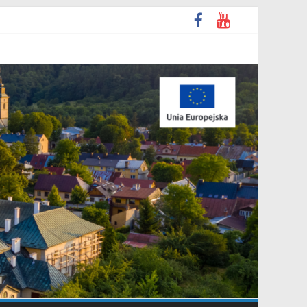
rpnia 2026 r. w sprawie ogłoszenia wykazu nieruchomości
enie.
gracyjna Grupa Teatralna” złożonej przez Stowarzyszenie
podarowania przestrzennego Mostki”.