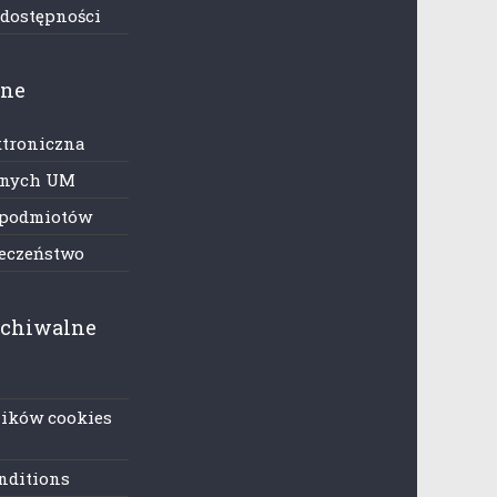
 dostępności
zne
ktroniczna
anych UM
 podmiotów
ieczeństwo
rchiwalne
lików cookies
nditions