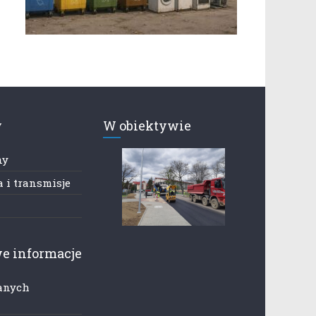
y
W obiektywie
ny
 i transmisje
e informacje
anych
h