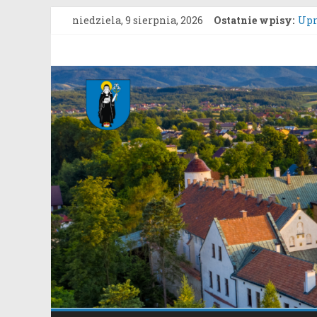
Przejdź
niedziela, 9 sierpnia, 2026
Ostatnie wpisy:
Upr
do
ZAR
treści
gru
Gmina
Kon
Zgł
Stary
„Gn
Kon
Sącz
Portal
samorządowy
Gminy
Stary
Sącz