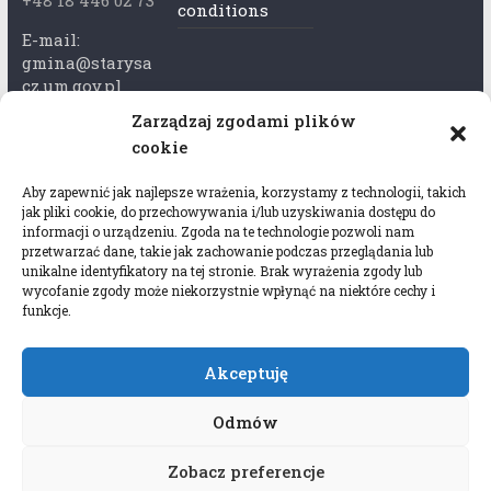
+48 18 446 02 73
conditions
E-mail:
gmina@starysa
cz.um.gov.pl
Zarządzaj zgodami plików
Adres skrzynki
cookie
ePuap:
/xkk2740tcp/sk
Aby zapewnić jak najlepsze wrażenia, korzystamy z technologii, takich
rytka
jak pliki cookie, do przechowywania i/lub uzyskiwania dostępu do
informacji o urządzeniu. Zgoda na te technologie pozwoli nam
Adres do e-
przetwarzać dane, takie jak zachowanie podczas przeglądania lub
Doręczeń:
unikalne identyfikatory na tej stronie. Brak wyrażenia zgody lub
wycofanie zgody może niekorzystnie wpłynąć na niektóre cechy i
AEL-97528-
funkcje.
78647-USWGJ-
32
Akceptuję
Odmów
Zobacz preferencje
Copyright © 2026
Gmina Stary Sącz
. All rights