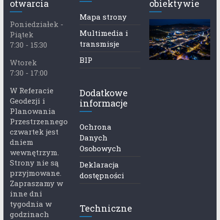
otwarcia
obiektywie
Mapa strony
Poniedziałek -
Multimedia i
Piątek
transmisje
7:30 - 15:30
BIP
Wtorek
7:30 - 17:00
W Referacie
Dodatkowe
Geodezji i
informacje
Planowania
Przestrzennego
Ochrona
czwartek jest
Danych
dniem
Osobowych
wewnętrzym.
Strony nie są
Deklaracja
przyjmowane.
dostępności
Zapraszamy w
inne dni
tygodnia w
Techniczne
godzinach