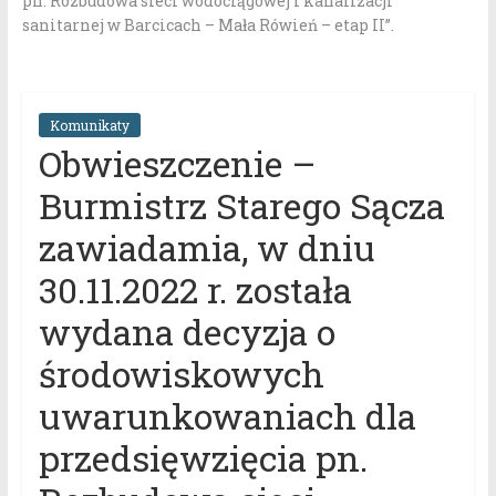
pn. Rozbudowa sieci wodociągowej i kanalizacji
sanitarnej w Barcicach – Mała Rówień – etap II”.
Komunikaty
Obwieszczenie –
Burmistrz Starego Sącza
zawiadamia, w dniu
30.11.2022 r. została
wydana decyzja o
środowiskowych
uwarunkowaniach dla
przedsięwzięcia pn.