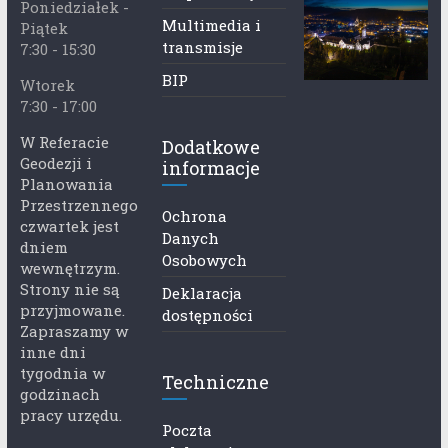
Poniedziałek -
Multimedia i
Piątek
transmisje
7:30 - 15:30
BIP
Wtorek
7:30 - 17:00
W Referacie
Dodatkowe
Geodezji i
informacje
Planowania
Przestrzennego
Ochrona
czwartek jest
Danych
dniem
Osobowych
wewnętrzym.
Strony nie są
Deklaracja
przyjmowane.
dostępności
Zapraszamy w
inne dni
tygodnia w
Techniczne
godzinach
pracy urzędu.
Poczta