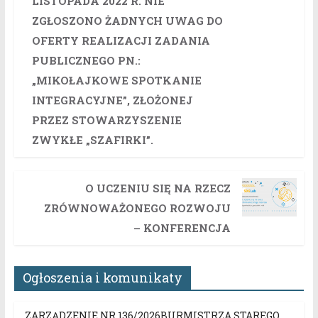
LISTOPADA 2022 R. NIE
ZGŁOSZONO ŻADNYCH UWAG DO
OFERTY REALIZACJI ZADANIA
PUBLICZNEGO PN.:
„MIKOŁAJKOWE SPOTKANIE
INTEGRACYJNE”, ZŁOŻONEJ
PRZEZ STOWARZYSZENIE
ZWYKŁE „SZAFIRKI”.
O UCZENIU SIĘ NA RZECZ
ZRÓWNOWAŻONEGO ROZWOJU
– KONFERENCJA
Ogłoszenia i komunikaty
ZARZĄDZENIE NR 136/2026BURMISTRZA STAREGO