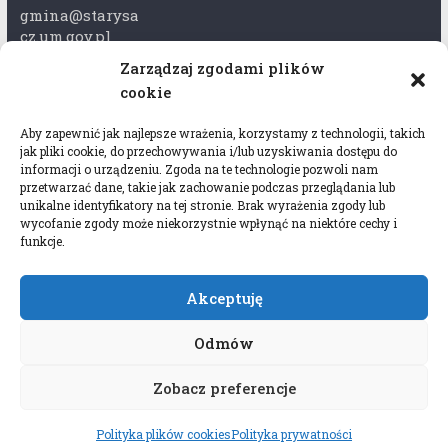
gmina@starysa
cz.um.gov.pl
Zarządzaj zgodami plików
Adres skrzynki
cookie
ePuap:
/xkk2740tcp/sk
Aby zapewnić jak najlepsze wrażenia, korzystamy z technologii, takich
rytka
jak pliki cookie, do przechowywania i/lub uzyskiwania dostępu do
informacji o urządzeniu. Zgoda na te technologie pozwoli nam
Adres do e-
przetwarzać dane, takie jak zachowanie podczas przeglądania lub
Doręczeń:
unikalne identyfikatory na tej stronie. Brak wyrażenia zgody lub
wycofanie zgody może niekorzystnie wpłynąć na niektóre cechy i
AEL-97528-
funkcje.
78647-USWGJ-
32
Akceptuję
Odmów
Zobacz preferencje
Copyright © 2026
Gmina Stary Sącz
. All rights
reserved.
Polityka plików cookies
Polityka prywatności