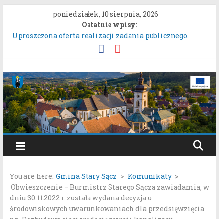
Przejdź
poniedziałek, 10 sierpnia, 2026
do
Ostatnie wpisy:
treści
Uproszczona oferta realizacji zadania publicznego.
ZARZĄDZENIE NR 136/2026BURMISTRZA STAREGO
SĄCZA z dnia 6 sierpnia 2026 r. w sprawie ogłoszenia
wykazu nieruchomości gruntowych przeznaczonych do
Gmina
oddania w najem, dzierżawę i użyczenie.
Konkurs Wieńców Dożynkowych Województwa
Stary
Małopolskiego.
Zgłaszanie uwag do oferty realizacji zadania publicznego
pn. „Integracyjna Grupa Teatralna” złożonej przez
Sącz
Stowarzyszenie „Gniazdo”.
Konsultacje społeczne dotyczące zmiany „Miejscowego
Portal
planu zagospodarowania przestrzennego Mostki”.
samorządowy
You are here:
Gmina Stary Sącz
>
Komunikaty
>
Gminy
Obwieszczenie – Burmistrz Starego Sącza zawiadamia, w
Stary
dniu 30.11.2022 r. została wydana decyzja o
Sącz
środowiskowych uwarunkowaniach dla przedsięwzięcia