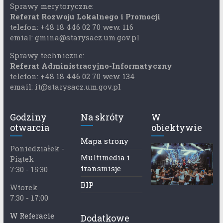
Sprawy merytoryczne:
Referat Rozwoju Lokalnego i Promocji
telefon: +48 18 446 02 70 wew. 116
emial: gmina@starysacz.um.gov.pl
Sprawy techniczne:
Referat Administracyjno-Informatyczny
telefon: +48 18 446 02 70 wew. 134
email: it@starysacz.um.gov.pl
Godziny
Na skróty
W
otwarcia
obiektywie
Mapa strony
Poniedziałek -
Multimedia i
Piątek
transmisje
7:30 - 15:30
BIP
Wtorek
7:30 - 17:00
W Referacie
Dodatkowe