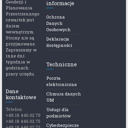
Geodezji i
informacje
Planowania
Przestrzennego
Ochrona
czwartek jest
Danych
dniem
Osobowych
wewnętrzym.
Strony nie są
Deklaracja
przyjmowane.
dostępności
Zapraszamy w
inne dni
tygodnia w
Techniczne
godzinach
pracy urzędu.
Poczta
elektroniczna
Dane
Chmura danych
kontaktowe
UM
Telefon:
Usługi dla
+48 18 446 02 70
podmiotów
+48 18 446 02 75
Cyberbezpiecze
+48 18 446 02 72