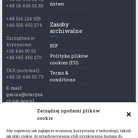
ństwo
+48 18 446 02 80
+48 516 124 928
Zasoby
+48 505 402 274
archiwalne
Zarządzanie
kryzysowe:
BIP
+18 446 00 55
Polityka plików
+48 665 460 270
cookies (EU)
FAX (automat):
Terms &
+48 18 446 02 73
conditions
E-mail:
gmina@starysa
cz.um.gov.pl
Zarządzaj zgodami plików
Adres skrzynki
cookie
ePuap:
/xkk2740tcp/sk
Aby zapewnić jak najlepsze wrażenia, korzystamy z technologii, takich
rytka
jak pliki cookie, do przechowywania i/lub uzyskiwania dostępu do