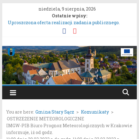
Przejdź
niedziela, 9 sierpnia, 2026
do
Ostatnie wpisy:
treści
Uproszczona oferta realizacji zadania publicznego.
ZARZĄDZENIE NR 136/2026BURMISTRZA STAREGO
SĄCZA z dnia 6 sierpnia 2026 r. w sprawie ogłoszenia
wykazu nieruchomości gruntowych przeznaczonych do
Gmina
oddania w najem, dzierżawę i użyczenie.
Konkurs Wieńców Dożynkowych Województwa
Stary
Małopolskiego.
Zgłaszanie uwag do oferty realizacji zadania publicznego
pn. „Integracyjna Grupa Teatralna” złożonej przez
Sącz
Stowarzyszenie „Gniazdo”.
Konsultacje społeczne dotyczące zmiany „Miejscowego
Portal
planu zagospodarowania przestrzennego Mostki”.
samorządowy
You are here:
Gmina Stary Sącz
>
Komunikaty
>
Gminy
OSTRZEŻENIE METEOROLOGICZNE
Stary
IMGW-PIB Biuro Prognoz Meteorologicznych w Krakowie
Sącz
informuje, iż od godz.