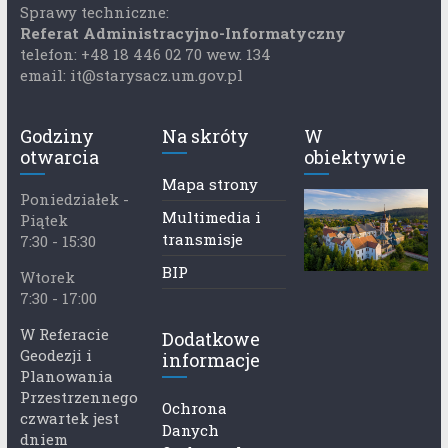
Sprawy techniczne:
Referat Administracyjno-Informatyczny
telefon: +48 18 446 02 70 wew. 134
email: it@starysacz.um.gov.pl
Godziny
Na skróty
W
otwarcia
obiektywie
Mapa strony
Poniedziałek -
Multimedia i
Piątek
transmisje
7:30 - 15:30
BIP
Wtorek
7:30 - 17:00
W Referacie
Dodatkowe
Geodezji i
informacje
Planowania
Przestrzennego
Ochrona
czwartek jest
Danych
dniem