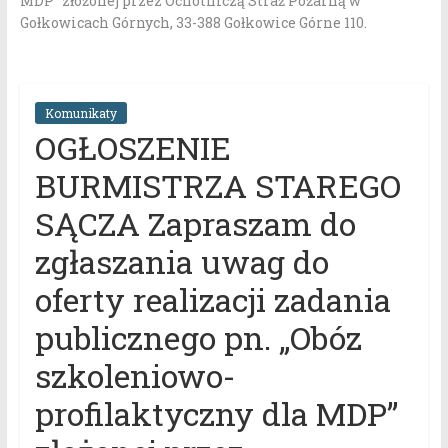
MDP” złożonej przez Ochotniczą Straż Pożarną w
Gołkowicach Górnych, 33-388 Gołkowice Górne 110.
Komunikaty
OGŁOSZENIE
BURMISTRZA STAREGO
SĄCZA Zapraszam do
zgłaszania uwag do
oferty realizacji zadania
publicznego pn. „Obóz
szkoleniowo-
profilaktyczny dla MDP”