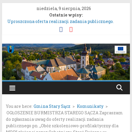
Przejdź
niedziela, 9 sierpnia, 2026
do
Ostatnie wpisy:
treści
Uproszczona oferta realizacji zadania publicznego.
ZARZĄDZENIE NR 136/2026BURMISTRZA STAREGO
SĄCZA z dnia 6 sierpnia 2026 r. w sprawie ogłoszenia
wykazu nieruchomości gruntowych przeznaczonych do
Gmina
oddania w najem, dzierżawę i użyczenie.
Konkurs Wieńców Dożynkowych Województwa
Stary
Małopolskiego.
Zgłaszanie uwag do oferty realizacji zadania publicznego
pn. „Integracyjna Grupa Teatralna” złożonej przez
Sącz
Stowarzyszenie „Gniazdo”.
Konsultacje społeczne dotyczące zmiany „Miejscowego
Portal
planu zagospodarowania przestrzennego Mostki”.
samorządowy
You are here:
Gmina Stary Sącz
>
Komunikaty
>
Gminy
OGŁOSZENIE BURMISTRZA STAREGO SĄCZA Zapraszam
Stary
do zgłaszania uwag do oferty realizacji zadania
Sącz
publicznego pn. „Obóz szkoleniowo-profilaktyczny dla