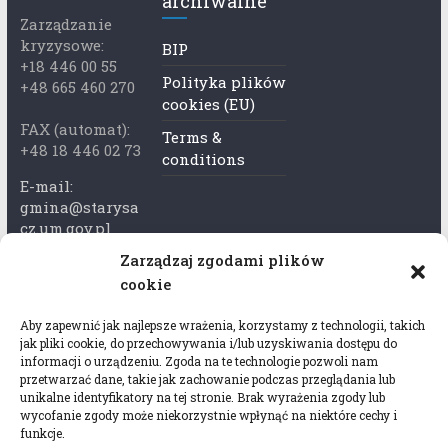
archiwalne
Zarządzanie
kryzysowe:
BIP
+18 446 00 55
Polityka plików
+48 665 460 270
cookies (EU)
FAX (automat):
Terms &
+48 18 446 02 73
conditions
E-mail:
gmina@starysa
cz.um.gov.pl
Zarządzaj zgodami plików
Adres skrzynki
cookie
ePuap:
/xkk2740tcp/sk
Aby zapewnić jak najlepsze wrażenia, korzystamy z technologii, takich
rytka
jak pliki cookie, do przechowywania i/lub uzyskiwania dostępu do
informacji o urządzeniu. Zgoda na te technologie pozwoli nam
Adres do e-
przetwarzać dane, takie jak zachowanie podczas przeglądania lub
Doręczeń:
unikalne identyfikatory na tej stronie. Brak wyrażenia zgody lub
AEL-97528-
wycofanie zgody może niekorzystnie wpłynąć na niektóre cechy i
funkcje.
78647-USWGJ-