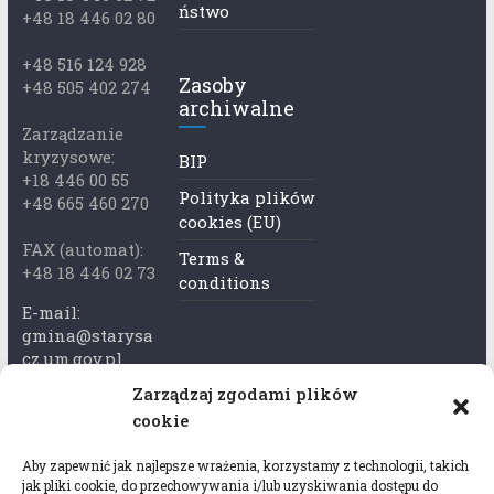
ństwo
+48 18 446 02 80
+48 516 124 928
Zasoby
+48 505 402 274
archiwalne
Zarządzanie
kryzysowe:
BIP
+18 446 00 55
Polityka plików
+48 665 460 270
cookies (EU)
FAX (automat):
Terms &
+48 18 446 02 73
conditions
E-mail:
gmina@starysa
cz.um.gov.pl
Zarządzaj zgodami plików
Adres skrzynki
cookie
ePuap:
/xkk2740tcp/sk
Aby zapewnić jak najlepsze wrażenia, korzystamy z technologii, takich
rytka
jak pliki cookie, do przechowywania i/lub uzyskiwania dostępu do