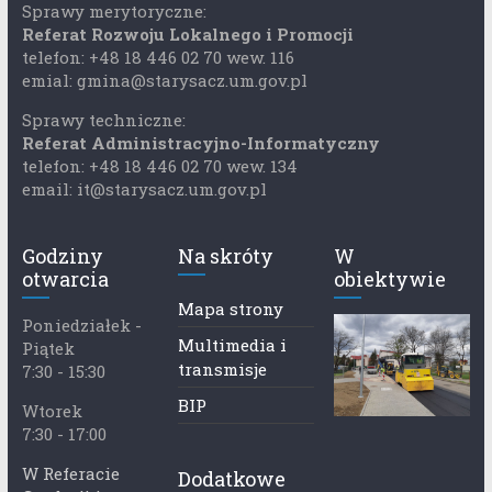
Sprawy merytoryczne:
Referat Rozwoju Lokalnego i Promocji
telefon: +48 18 446 02 70 wew. 116
emial: gmina@starysacz.um.gov.pl
Sprawy techniczne:
Referat Administracyjno-Informatyczny
telefon: +48 18 446 02 70 wew. 134
email: it@starysacz.um.gov.pl
Godziny
Na skróty
W
otwarcia
obiektywie
Mapa strony
Poniedziałek -
Multimedia i
Piątek
transmisje
7:30 - 15:30
BIP
Wtorek
7:30 - 17:00
W Referacie
Dodatkowe