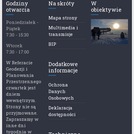
Godziny
Na skróty
W
otwarcia
obiektywie
Mapa strony
Poniedziałek -
Multimedia i
Piątek
transmisje
7:30 - 15:30
BIP
Wtorek
7:30 - 17:00
W Referacie
Dodatkowe
Geodezji i
informacje
Planowania
Przestrzennego
Ochrona
czwartek jest
Danych
dniem
Osobowych
wewnętrzym.
Strony nie są
Deklaracja
przyjmowane.
dostępności
Zapraszamy w
inne dni
tygodnia w