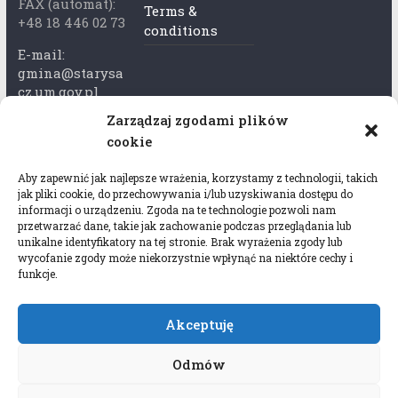
FAX (automat):
Terms &
+48 18 446 02 73
conditions
E-mail:
gmina@starysa
cz.um.gov.pl
Zarządzaj zgodami plików
Adres skrzynki
cookie
ePuap:
/xkk2740tcp/sk
Aby zapewnić jak najlepsze wrażenia, korzystamy z technologii, takich
rytka
jak pliki cookie, do przechowywania i/lub uzyskiwania dostępu do
informacji o urządzeniu. Zgoda na te technologie pozwoli nam
Adres do e-
przetwarzać dane, takie jak zachowanie podczas przeglądania lub
Doręczeń:
unikalne identyfikatory na tej stronie. Brak wyrażenia zgody lub
wycofanie zgody może niekorzystnie wpłynąć na niektóre cechy i
AEL-97528-
funkcje.
78647-USWGJ-
32
Akceptuję
Odmów