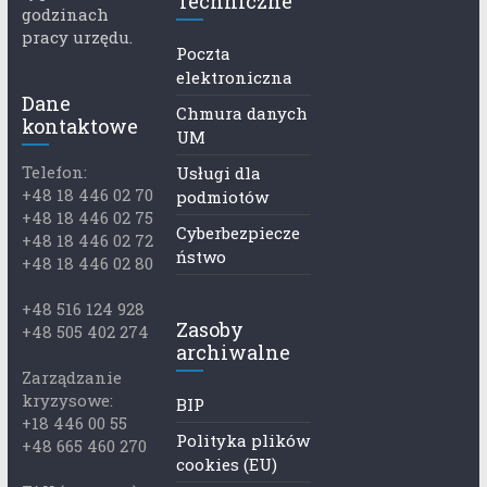
Techniczne
godzinach
pracy urzędu.
Poczta
elektroniczna
Dane
Chmura danych
kontaktowe
UM
Telefon:
Usługi dla
+48 18 446 02 70
podmiotów
+48 18 446 02 75
Cyberbezpiecze
+48 18 446 02 72
ństwo
+48 18 446 02 80
+48 516 124 928
Zasoby
+48 505 402 274
archiwalne
Zarządzanie
kryzysowe:
BIP
+18 446 00 55
Polityka plików
+48 665 460 270
cookies (EU)