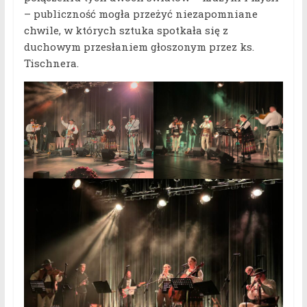
– publiczność mogła przeżyć niezapomniane
chwile, w których sztuka spotkała się z
duchowym przesłaniem głoszonym przez ks.
Tischnera.