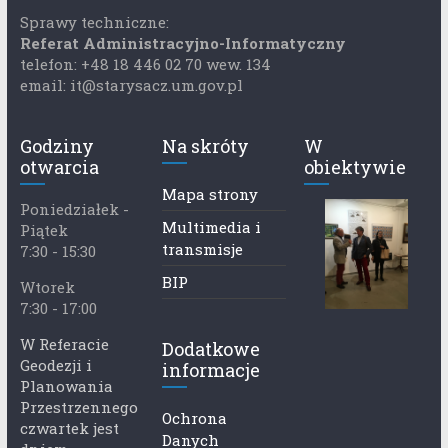
Sprawy techniczne:
Referat Administracyjno-Informatyczny
telefon: +48 18 446 02 70 wew. 134
email: it@starysacz.um.gov.pl
Godziny
Na skróty
W
otwarcia
obiektywie
Mapa strony
Poniedziałek -
Multimedia i
Piątek
transmisje
7:30 - 15:30
BIP
Wtorek
7:30 - 17:00
W Referacie
Dodatkowe
Geodezji i
informacje
Planowania
Przestrzennego
Ochrona
czwartek jest
Danych