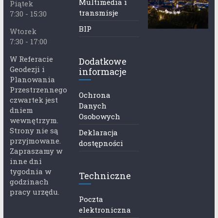
Multimedia i
Piątek
transmisje
7:30 - 15:30
BIP
Wtorek
7:30 - 17:00
W Referacie
Dodatkowe
Geodezji i
informacje
Planowania
Przestrzennego
Ochrona
czwartek jest
Danych
dniem
Osobowych
wewnętrzym.
Strony nie są
Deklaracja
przyjmowane.
dostępności
Zapraszamy w
inne dni
tygodnia w
Techniczne
godzinach
pracy urzędu.
Poczta
elektroniczna