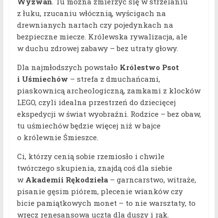
Wyzwań
. Tu można zmierzyć się w strzelaniu
z łuku, rzucaniu włócznią, wyścigach na
drewnianych nartach czy pojedynkach na
bezpieczne miecze. Królewska rywalizacja, ale
w duchu zdrowej zabawy – bez utraty głowy.
Dla najmłodszych powstało
Królestwo Psot
i Uśmiechów
– strefa z dmuchańcami,
piaskownicą archeologiczną, zamkami z klocków
LEGO, czyli idealna przestrzeń do dziecięcej
ekspedycji w świat wyobraźni. Rodzice – bez obaw,
tu uśmiechów będzie więcej niż w bajce
o królewnie Śmieszce.
Ci, którzy cenią sobie rzemiosło i chwile
twórczego skupienia, znajdą coś dla siebie
w
Akademii Rękodzieła
– garncarstwo, witraże,
pisanie gęsim piórem, plecenie wianków czy
bicie pamiątkowych monet – to nie warsztaty, to
wręcz renesansowa uczta dla duszy i rąk.