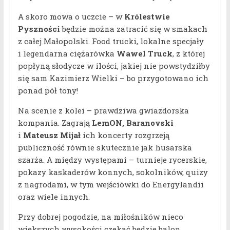
A skoro mowa o uczcie – w
Królestwie
Pyszności
będzie można zatracić się w smakach
z całej Małopolski. Food trucki, lokalne specjały
i legendarna ciężarówka
Wawel Truck
, z której
popłyną słodycze w ilości, jakiej nie powstydziłby
się sam Kazimierz Wielki – bo przygotowano ich
ponad pół tony!
Na scenie z kolei – prawdziwa gwiazdorska
kompania. Zagrają
LemON,
Baranovski
i
Mateusz Mijał
ich koncerty rozgrzeją
publiczność równie skutecznie jak husarska
szarża. A między występami – turnieje rycerskie,
pokazy kaskaderów konnych, sokolników, quizy
z nagrodami, w tym wejściówki do Energylandii
oraz wiele innych.
Przy dobrej pogodzie, na miłośników nieco
większych wysokości czekać będzie balon