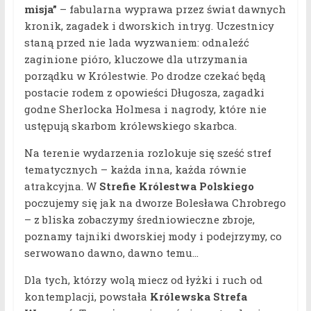
misja”
– fabularna wyprawa przez świat dawnych
kronik, zagadek i dworskich intryg. Uczestnicy
staną przed nie lada wyzwaniem: odnaleźć
zaginione pióro, kluczowe dla utrzymania
porządku w Królestwie. Po drodze czekać będą
postacie rodem z opowieści Długosza, zagadki
godne Sherlocka Holmesa i nagrody, które nie
ustępują skarbom królewskiego skarbca.
Na terenie wydarzenia rozlokuje się sześć stref
tematycznych – każda inna, każda równie
atrakcyjna. W
Strefie Królestwa Polskiego
poczujemy się jak na dworze Bolesława Chrobrego
– z bliska zobaczymy średniowieczne zbroje,
poznamy tajniki dworskiej mody i podejrzymy, co
serwowano dawno, dawno temu…
Dla tych, którzy wolą miecz od łyżki i ruch od
kontemplacji, powstała
Królewska Strefa