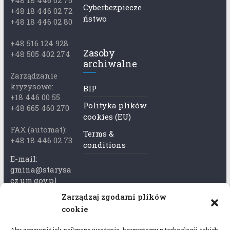
+48 18 446 02 75
Cyberbezpiecze
+48 18 446 02 72
ństwo
+48 18 446 02 80
+48 516 124 928
Zasoby
+48 505 402 274
archiwalne
Zarządzanie
kryzysowe:
BIP
+18 446 00 55
Polityka plików
+48 665 460 270
cookies (EU)
FAX (automat):
Terms &
+48 18 446 02 73
conditions
E-mail:
gmina@starysa
cz.um.gov.pl
Zarządzaj zgodami plików
Adres skrzynki
cookie
ePuap:
/xkk2740tcp/sk