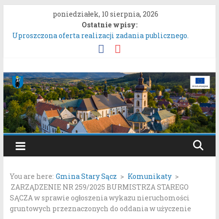
Przejdź
poniedziałek, 10 sierpnia, 2026
do
Ostatnie wpisy:
treści
Uproszczona oferta realizacji zadania publicznego.
ZARZĄDZENIE NR 136/2026BURMISTRZA STAREGO
SĄCZA z dnia 6 sierpnia 2026 r. w sprawie ogłoszenia
wykazu nieruchomości gruntowych przeznaczonych do
Gmina
oddania w najem, dzierżawę i użyczenie.
Konkurs Wieńców Dożynkowych Województwa
Stary
Małopolskiego.
Zgłaszanie uwag do oferty realizacji zadania publicznego
pn. „Integracyjna Grupa Teatralna” złożonej przez
Sącz
Stowarzyszenie „Gniazdo”.
Konsultacje społeczne dotyczące zmiany „Miejscowego
Portal
planu zagospodarowania przestrzennego Mostki”.
samorządowy
You are here:
Gmina Stary Sącz
>
Komunikaty
>
Gminy
ZARZĄDZENIE NR 259/2025 BURMISTRZA STAREGO
Stary
SĄCZA w sprawie ogłoszenia wykazu nieruchomości
Sącz
gruntowych przeznaczonych do oddania w użyczenie