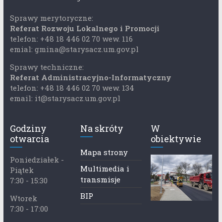
Sprawy merytoryczne:
Referat Rozwoju Lokalnego i Promocji
telefon: +48 18 446 02 70 wew. 116
emial: gmina@starysacz.um.gov.pl
Sprawy techniczne:
Referat Administracyjno-Informatyczny
telefon: +48 18 446 02 70 wew. 134
email: it@starysacz.um.gov.pl
Godziny
Na skróty
W
otwarcia
obiektywie
Mapa strony
Poniedziałek -
Multimedia i
Piątek
transmisje
7:30 - 15:30
BIP
Wtorek
7:30 - 17:00