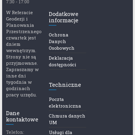
7:30 - 17:00
W Referacie
Dodatkowe
Geodezji i
informacje
Planowania
Przestrzennego
Ochrona
czwartek jest
Danych
dniem
Osobowych
wewnętrzym.
Strony nie są
Deklaracja
przyjmowane.
dostępności
Zapraszamy w
inne dni
tygodnia w
Techniczne
godzinach
pracy urzędu.
Poczta
elektroniczna
Dane
Chmura danych
kontaktowe
UM
Telefon:
Usługi dla