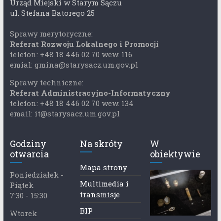
Urząd Miejski w Starym Sączu
ul. Stefana Batorego 25
Sprawy merytoryczne:
Referat Rozwoju Lokalnego i Promocji
telefon: +48 18 446 02 70 wew. 116
emial: gmina@starysacz.um.gov.pl
Sprawy techniczne:
Referat Administracyjno-Informatyczny
telefon: +48 18 446 02 70 wew. 134
email: it@starysacz.um.gov.pl
Godziny
Na skróty
W
otwarcia
obiektywie
Mapa strony
Poniedziałek -
Multimedia i
Piątek
transmisje
7:30 - 15:30
BIP
Wtorek