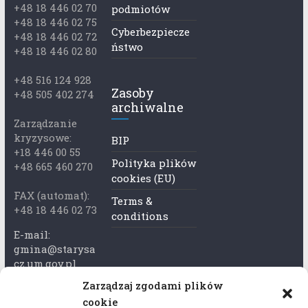
+48 18 446 02 70
podmiotów
+48 18 446 02 75
Cyberbezpiecze
+48 18 446 02 72
ństwo
+48 18 446 02 80
+48 516 124 928
Zasoby
+48 505 402 274
archiwalne
Zarządzanie
kryzysowe:
BIP
+18 446 00 55
Polityka plików
+48 665 460 270
cookies (EU)
FAX (automat):
Terms &
+48 18 446 02 73
conditions
E-mail:
gmina@starysa
cz.um.gov.pl
Zarządzaj zgodami plików
Adres skrzynki
cookie
ePuap: