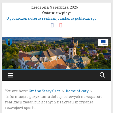
Przejdź
niedziela, 9 sierpnia, 2026
do
Ostatnie wpisy:
treści
Uproszczona oferta realizacji zadania publicznego.
ZARZĄDZENIE NR 136/2026BURMISTRZA STAREGO
SĄCZA z dnia 6 sierpnia 2026 r. w sprawie ogłoszenia
wykazu nieruchomości gruntowych przeznaczonych do
Gmina
oddania w najem, dzierżawę i użyczenie.
Konkurs Wieńców Dożynkowych Województwa
Stary
Małopolskiego.
Zgłaszanie uwag do oferty realizacji zadania publicznego
pn. „Integracyjna Grupa Teatralna” złożonej przez
Sącz
Stowarzyszenie „Gniazdo”.
Konsultacje społeczne dotyczące zmiany „Miejscowego
Portal
planu zagospodarowania przestrzennego Mostki”.
samorządowy
You are here:
Gmina Stary Sącz
>
Komunikaty
>
Gminy
Informacja o przyznaniu dotacji celowych na wsparcie
Stary
realizacji zadań publicznych z zakresu sprzyjania
Sącz
rozwojowi sportu