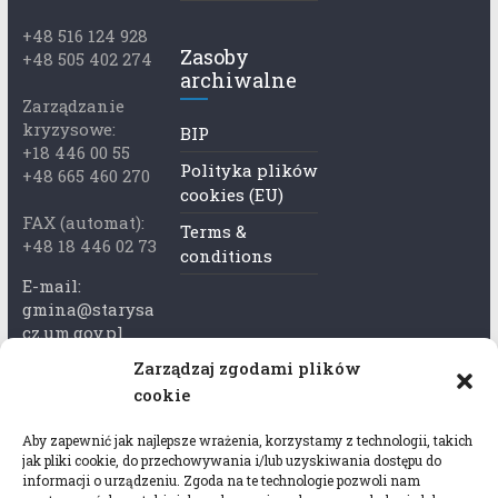
+48 516 124 928
Zasoby
+48 505 402 274
archiwalne
Zarządzanie
kryzysowe:
BIP
+18 446 00 55
Polityka plików
+48 665 460 270
cookies (EU)
FAX (automat):
Terms &
+48 18 446 02 73
conditions
E-mail:
gmina@starysa
cz.um.gov.pl
Zarządzaj zgodami plików
Adres skrzynki
cookie
ePuap:
/xkk2740tcp/sk
Aby zapewnić jak najlepsze wrażenia, korzystamy z technologii, takich
rytka
jak pliki cookie, do przechowywania i/lub uzyskiwania dostępu do
informacji o urządzeniu. Zgoda na te technologie pozwoli nam
Adres do e-