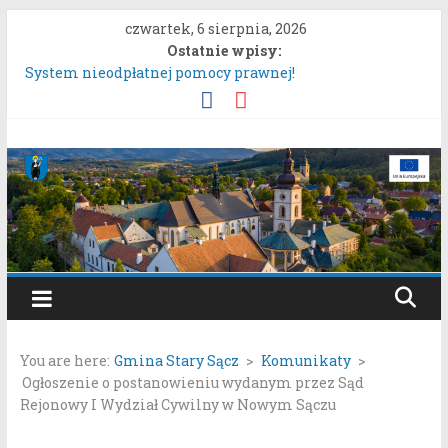
Przejdź
czwartek, 6 sierpnia, 2026
do
Ostatnie wpisy:
treści
System nieodpłatnej pomocy prawnej!
Konsultacje społeczne dotyczące zmiany „Miejscowego
planu zagospodarowania przestrzennego Mostki”.
Uproszczona oferta realizacji zadania publicznego.
Gmina
Konkurs „Moc Bukietów Matki Boskiej Zielnej”.
Rozpoczęcie konsultacji społecznych dotyczących:
Stary
projektu zmiany miejscowego planu zagospodarowania
przestrzennego „Miasto Stary Sącz – Plan Nr 1A”.
Sącz
Portal
samorządowy
You are here:
Gmina Stary Sącz
>
Komunikaty
>
Gminy
Ogłoszenie o postanowieniu wydanym przez Sąd
Stary
Rejonowy I Wydział Cywilny w Nowym Sączu
Sącz