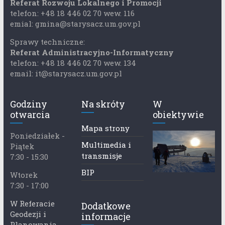
Referat Rozwoju Lokalnego i Promocji
telefon: +48 18 446 02 70 wew. 116
emial: gmina@starysacz.um.gov.pl
Sprawy techniczne:
Referat Administracyjno-Informatyczny
telefon: +48 18 446 02 70 wew. 134
email: it@starysacz.um.gov.pl
Godziny
Na skróty
W
otwarcia
obiektywie
Mapa strony
Poniedziałek -
Multimedia i
Piątek
transmisje
7:30 - 15:30
BIP
Wtorek
7:30 - 17:00
W Referacie
Dodatkowe
Geodezji i
informacje
Planowania