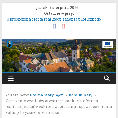
Przejdź
piątek, 7 sierpnia, 2026
do
Ostatnie wpisy:
treści
Uproszczona oferta realizacji zadania publicznego.
ZARZĄDZENIE NR 136/2026BURMISTRZA STAREGO
SĄCZA z dnia 6 sierpnia 2026 r. w sprawie ogłoszenia
wykazu nieruchomości gruntowych przeznaczonych do
Gmina
oddania w najem, dzierżawę i użyczenie.
Konkurs Wieńców Dożynkowych Województwa
Stary
Małopolskiego.
Zgłaszanie uwag do oferty realizacji zadania publicznego
pn. „Integracyjna Grupa Teatralna” złożonej przez
Sącz
Stowarzyszenie „Gniazdo”.
Konsultacje społeczne dotyczące zmiany „Miejscowego
Portal
planu zagospodarowania przestrzennego Mostki”.
samorządowy
You are here:
Gmina Stary Sącz
>
Komunikaty
>
Gminy
Ogłoszenie wyników otwartego konkursu ofert na
Stary
realizację zadań z zakresu wspierania i upowszechniania
Sącz
kultury fizycznej w 2026 roku.