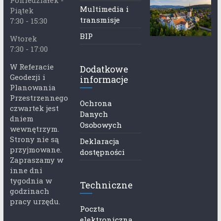
Poniedziałek -
Multimedia i
Piątek
transmisje
7:30 - 15:30
BIP
Wtorek
7:30 - 17:00
W Referacie
Dodatkowe
Geodezji i
informacje
Planowania
Przestrzennego
Ochrona
czwartek jest
Danych
dniem
Osobowych
wewnętrzym.
Strony nie są
Deklaracja
przyjmowane.
dostępności
Zapraszamy w
inne dni
tygodnia w
Techniczne
godzinach
pracy urzędu.
Poczta
elektroniczna