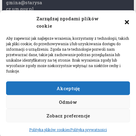
gmina@starysa
cz.um.gov.pl
Zarządzaj zgodami plików
Adres skrzynki
cookie
ePuap:
/xkk2740tcp/sk
Aby zapewnić jak najlepsze wrażenia, korzystamy z technologii, takich
rytka
jak pliki cookie, do przechowywania i/lub uzyskiwania dostępu do
informacji o urządzeniu. Zgoda na te technologie pozwoli nam
Adres do e-
przetwarzać dane, takie jak zachowanie podczas przeglądania lub
Doręczeń:
unikalne identyfikatory na tej stronie. Brak wyrażenia zgody lub
wycofanie zgody może niekorzystnie wpłynąć na niektóre cechy i
AEL-97528-
funkcje.
78647-USWGJ-
32
Akceptuję
Odmów
Zobacz preferencje
Copyright © 2026
Gmina Stary Sącz
. All rights
reserved.
Polityka plików cookies
Polityka prywatności