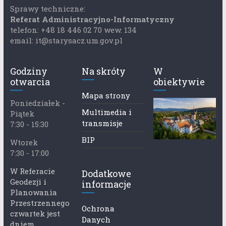
Sprawy techniczne:
Referat Administracyjno-Informatyczny
telefon: +48 18 446 02 70 wew. 134
email: it@starysacz.um.gov.pl
Godziny
Na skróty
W
otwarcia
obiektywie
Mapa strony
Poniedziałek -
Multimedia i
Piątek
transmisje
7:30 - 15:30
BIP
Wtorek
7:30 - 17:00
W Referacie
Dodatkowe
Geodezji i
informacje
Planowania
Przestrzennego
Ochrona
czwartek jest
Danych
dniem