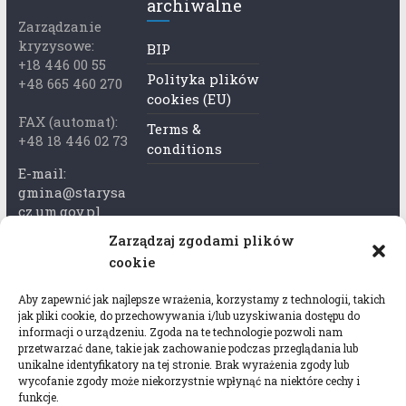
archiwalne
Zarządzanie
kryzysowe:
BIP
+18 446 00 55
Polityka plików
+48 665 460 270
cookies (EU)
FAX (automat):
Terms &
+48 18 446 02 73
conditions
E-mail:
gmina@starysa
cz.um.gov.pl
Zarządzaj zgodami plików
Adres skrzynki
cookie
ePuap:
/xkk2740tcp/sk
Aby zapewnić jak najlepsze wrażenia, korzystamy z technologii, takich
rytka
jak pliki cookie, do przechowywania i/lub uzyskiwania dostępu do
informacji o urządzeniu. Zgoda na te technologie pozwoli nam
Adres do e-
przetwarzać dane, takie jak zachowanie podczas przeglądania lub
Doręczeń:
unikalne identyfikatory na tej stronie. Brak wyrażenia zgody lub
AEL-97528-
wycofanie zgody może niekorzystnie wpłynąć na niektóre cechy i
funkcje.
78647-USWGJ-