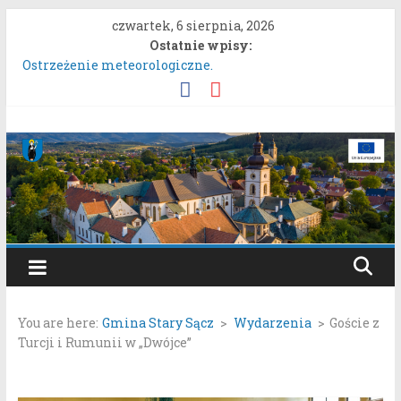
Przejdź
czwartek, 6 sierpnia, 2026
do
Ostatnie wpisy:
treści
Ostrzeżenie meteorologiczne.
Ostrzeżenie meteorologiczne!
Konkurs „Moc Bukietów Matki Boskiej Zielnej”.
Rozpoczęcie konsultacji społecznych dotyczących:
Gmina
projektu zmiany miejscowego planu zagospodarowania
przestrzennego „Miasto Stary Sącz – Plan Nr 1A”.
Stary
System nieodpłatnej pomocy prawnej!
Sącz
Portal
samorządowy
You are here:
Gmina Stary Sącz
>
Wydarzenia
>
Goście z
Gminy
Turcji i Rumunii w „Dwójce”
Stary
Sącz