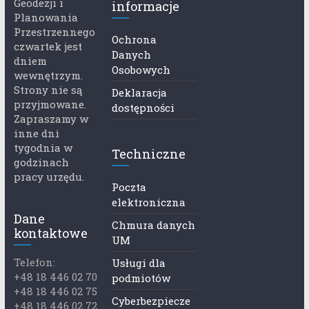
Geodezji i
informacje
Planowania
Przestrzennego
Ochrona
czwartek jest
Danych
dniem
Osobowych
wewnętrzym.
Strony nie są
Deklaracja
przyjmowane.
dostępności
Zapraszamy w
inne dni
tygodnia w
Techniczne
godzinach
pracy urzędu.
Poczta
elektroniczna
Dane
Chmura danych
kontaktowe
UM
Telefon:
Usługi dla
+48 18 446 02 70
podmiotów
+48 18 446 02 75
Cyberbezpiecze
+48 18 446 02 72