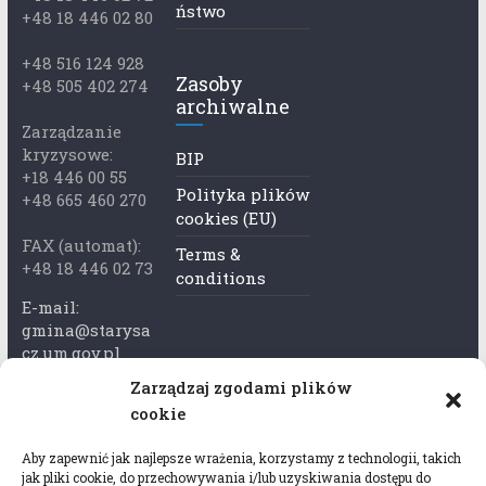
ństwo
+48 18 446 02 80
+48 516 124 928
Zasoby
+48 505 402 274
archiwalne
Zarządzanie
kryzysowe:
BIP
+18 446 00 55
Polityka plików
+48 665 460 270
cookies (EU)
FAX (automat):
Terms &
+48 18 446 02 73
conditions
E-mail:
gmina@starysa
cz.um.gov.pl
Zarządzaj zgodami plików
Adres skrzynki
cookie
ePuap:
/xkk2740tcp/sk
Aby zapewnić jak najlepsze wrażenia, korzystamy z technologii, takich
rytka
jak pliki cookie, do przechowywania i/lub uzyskiwania dostępu do