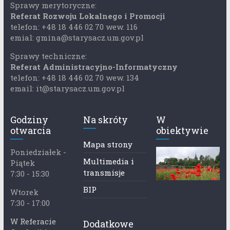
Sprawy merytoryczne:
Referat Rozwoju Lokalnego i Promocji
telefon: +48 18 446 02 70 wew. 116
emial: gmina@starysacz.um.gov.pl
Sprawy techniczne:
Referat Administracyjno-Informatyczny
telefon: +48 18 446 02 70 wew. 134
email: it@starysacz.um.gov.pl
Godziny
Na skróty
W
otwarcia
obiektywie
Mapa strony
Poniedziałek -
Multimedia i
Piątek
transmisje
7:30 - 15:30
BIP
Wtorek
7:30 - 17:00
W Referacie
Dodatkowe