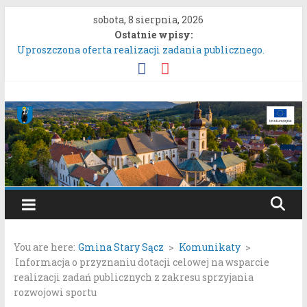
Przejdź
sobota, 8 sierpnia, 2026
do
Ostatnie wpisy:
treści
Uproszczona oferta realizacji zadania publicznego.
ZARZĄDZENIE NR 136/2026BURMISTRZA STAREGO
SĄCZA z dnia 6 sierpnia 2026 r. w sprawie ogłoszenia
wykazu nieruchomości gruntowych przeznaczonych do
Gmina
oddania w najem, dzierżawę i użyczenie.
Konkurs Wieńców Dożynkowych Województwa
Stary
Małopolskiego.
Zgłaszanie uwag do oferty realizacji zadania publicznego
pn. „Integracyjna Grupa Teatralna” złożonej przez
Sącz
Stowarzyszenie „Gniazdo”.
Konsultacje społeczne dotyczące zmiany „Miejscowego
Portal
planu zagospodarowania przestrzennego Mostki”.
samorządowy
You are here:
Gmina Stary Sącz
>
Komunikaty
>
Gminy
Informacja o przyznaniu dotacji celowej na wsparcie
Stary
realizacji zadań publicznych z zakresu sprzyjania
Sącz
rozwojowi sportu