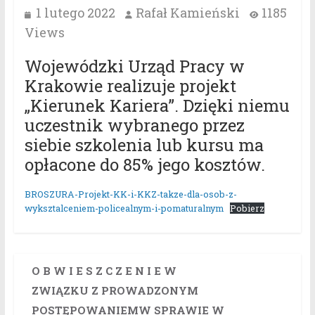
1 lutego 2022
Rafał Kamieński
1185
Views
Wojewódzki Urząd Pracy w
Krakowie realizuje projekt
„Kierunek Kariera”. Dzięki niemu
uczestnik wybranego przez
siebie szkolenia lub kursu ma
opłacone do 85% jego kosztów.
BROSZURA-Projekt-KK-i-KKZ-takze-dla-osob-z-
wyksztalceniem-policealnym-i-pomaturalnym
Pobierz
O B W I E S Z C Z E N I E W
ZWIĄZKU Z PROWADZONYM
POSTĘPOWANIEMW SPRAWIE W