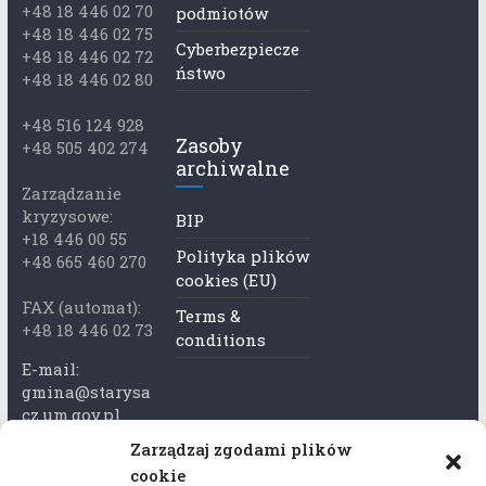
+48 18 446 02 70
podmiotów
+48 18 446 02 75
Cyberbezpiecze
+48 18 446 02 72
ństwo
+48 18 446 02 80
+48 516 124 928
Zasoby
+48 505 402 274
archiwalne
Zarządzanie
kryzysowe:
BIP
+18 446 00 55
Polityka plików
+48 665 460 270
cookies (EU)
FAX (automat):
Terms &
+48 18 446 02 73
conditions
E-mail:
gmina@starysa
cz.um.gov.pl
Zarządzaj zgodami plików
Adres skrzynki
cookie
ePuap: