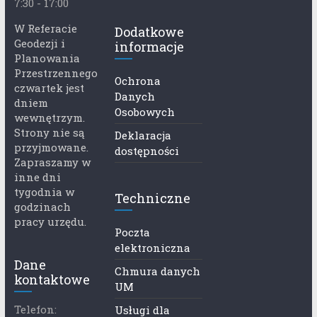
7:30 - 17:00
W Referacie
Dodatkowe
Geodezji i
informacje
Planowania
Przestrzennego
Ochrona
czwartek jest
Danych
dniem
Osobowych
wewnętrzym.
Strony nie są
Deklaracja
przyjmowane.
dostępności
Zapraszamy w
inne dni
tygodnia w
Techniczne
godzinach
pracy urzędu.
Poczta
elektroniczna
Dane
Chmura danych
kontaktowe
UM
Telefon:
Usługi dla