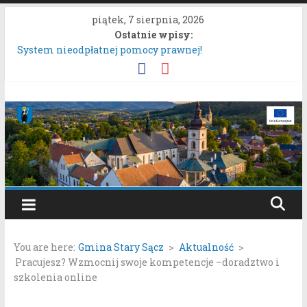
Przejdź
piątek, 7 sierpnia, 2026
do
Ostatnie wpisy:
treści
System nieodpłatnej pomocy prawnej!
Konsultacje społeczne dotyczące zmiany „Miejscowego
planu zagospodarowania przestrzennego Mostki”.
Uproszczona oferta realizacji zadania publicznego.
Gmina
Konkurs „Moc Bukietów Matki Boskiej Zielnej”.
Rozpoczęcie konsultacji społecznych dotyczących:
Stary
projektu zmiany miejscowego planu zagospodarowania
przestrzennego „Miasto Stary Sącz – Plan Nr 1A”.
Sącz
Portal
samorządowy
You are here:
Gmina Stary Sącz
>
Aktualność
>
Gminy
Pracujesz? Wzmocnij swoje kompetencje –doradztwo i
Stary
szkolenia online
Sącz