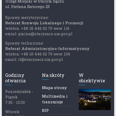
Urząd Miejski w Starym Sączu
ul. Stefana Batorego 25
Sprawy merytoryczne:
Referat Rozwoju Lokalnego i Promocji
telefon: +48 18 446 02 70 wew. 116
emial: gmina@starysacz.um.gov.pl
Sprawy techniczne:
Referat Administracyjno-Informatyczny
telefon: +48 18 446 02 70 wew. 134
email: it@starysacz.um.gov.pl
Godziny
Na skróty
W
otwarcia
obiektywie
Mapa strony
Poniedziałek -
Multimedia i
Piątek
transmisje
7:30 - 15:30
BIP
Wtorek