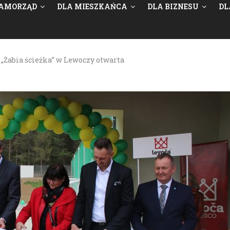
AMORZĄD
DLA MIESZKAŃCA
DLA BIZNESU
DL
„Żabia ścieżka” w Lewoczy otwarta