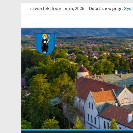
Przejdź
czwartek, 6 sierpnia, 2026
Ostatnie wpisy:
Sys
do
Kon
treści
Upro
Gmina
Konk
Roz
Stary
Star
Sącz
Portal
samorządowy
Gminy
Stary
Sącz