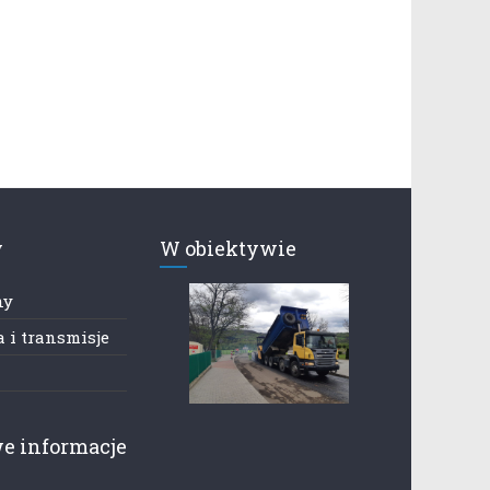
y
W obiektywie
ny
 i transmisje
e informacje