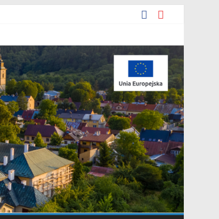
podarowania przestrzennego Mostki”.
y miejscowego planu zagospodarowania przestrzennego „Miasto