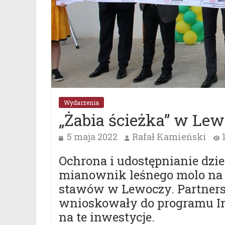
Wydarzenia
„Żabia ścieżka” w Le
5 maja 2022
Rafał Kamieński
Ochrona i udostępnianie dzi
mianownik leśnego molo na 
stawów w Lewoczy. Partners
wnioskowały do programu In
na te inwestycje.