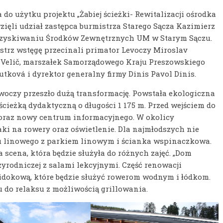
a do użytku projektu „Żabiej ścieżki- Rewitalizacji ośrodka
ięli udział zastępca burmistrza Starego Sącza Kazimierz
 Pozyskiwaniu Środków Zewnętrznych UM w Starym Sączu.
strz wstęgę przecinali primator Levoczy Miroslav
n Velič, marszałek Samorządowego Kraju Preszowskiego
utková i dyrektor generalny firmy Dinis Pavol Dinis.
oczy przeszło dużą transformację. Powstała ekologiczna
cieżką dydaktyczną o długości 1 175 m. Przed wejściem do
i oraz nowy centrum informacyjnego. W okolicy
aki na rowery oraz oświetlenie. Dla najmłodszych nie
u linowego z parkiem linowym i ścianka wspinaczkowa.
 scena, która będzie służyła do różnych zajęć. „Dom
zyrodniczej z salami lekcyjnymi. Część renowacji
idokową, które będzie służyć rowerom wodnym i łódkom.
 do relaksu z możliwością grillowania.