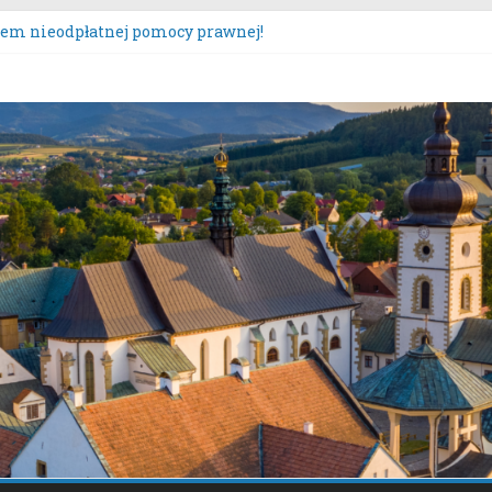
tem nieodpłatnej pomocy prawnej!
sultacje społeczne dotyczące zmiany „Miejscowego planu zagos
szczona oferta realizacji zadania publicznego.
urs „Moc Bukietów Matki Boskiej Zielnej”.
poczęcie konsultacji społecznych dotyczących: projektu zmian
y Sącz – Plan Nr 1A”.