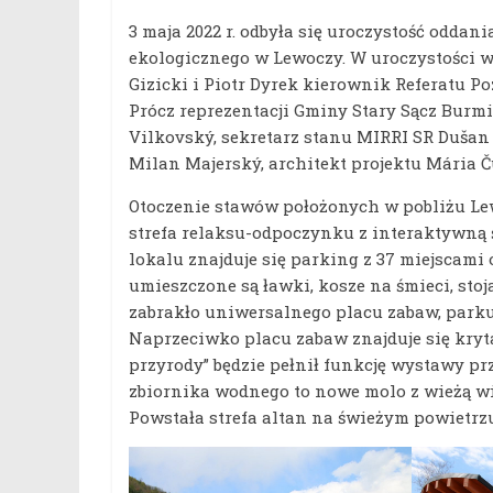
3 maja 2022 r. odbyła się uroczystość oddani
ekologicznego w Lewoczy. W uroczystości wz
Gizicki i Piotr Dyrek kierownik Referatu
Prócz reprezentacji Gminy Stary Sącz Burmi
Vilkovský, sekretarz stanu MIRRI SR Duša
Milan Majerský, architekt projektu Mária Č
Otoczenie stawów położonych w pobliżu Lew
strefa relaksu-odpoczynku z interaktywną ś
lokalu znajduje się parking z 37 miejscam
umieszczone są ławki, kosze na śmieci, stoj
zabrakło uniwersalnego placu zabaw, park
Naprzeciwko placu zabaw znajduje się kryta
przyrody” będzie pełnił funkcję wystawy pr
zbiornika wodnego to nowe molo z wieżą w
Powstała strefa altan na świeżym powietrzu