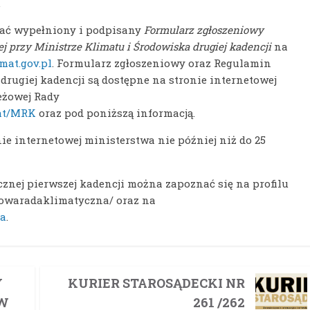
.
łać wypełniony i podpisany
Formularz zgłoszeniowy
 przy Ministrze Klimatu i Środowiska drugiej
kadencji
na
mat.gov.pl
. Formularz zgłoszeniowy oraz Regulamin
rugiej kadencji są dostępne na stronie internetowej
eżowej Rady
mat/MRK
oraz pod poniższą informacją.
e internetowej ministerstwa nie później niż do 25
znej pierwszej kadencji można zapoznać się na profilu
zowaradaklimatyczna/ oraz na
a
.
Y
KURIER STAROSĄDECKI NR
ÓW
261 /262