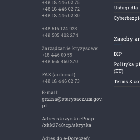
+48 18 446 02 75
Usługi dla
+48 18 446 02 72
+48 18 446 02 80
Cyberbezp
+48 516 124 928
+48 505 402 274
Zasoby a
Zarządzanie kryzysowe:
BIP
+18 446 00 55
+48 665 460 270
Polityka p
(EU)
FAX (automat):
+48 18 446 02 73
Terms & co
E-mail:
gmina@starysacz.um.gov.
pl
Adres skrzynki ePuap:
/xkk2740tcp/skrytka
Adres do e-Doręczeń: