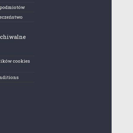
 podmiotów
ieczeństwo
rchiwalne
lików cookies
nditions