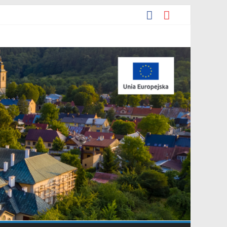
podarowania przestrzennego Mostki”.
y miejscowego planu zagospodarowania przestrzennego „Miasto