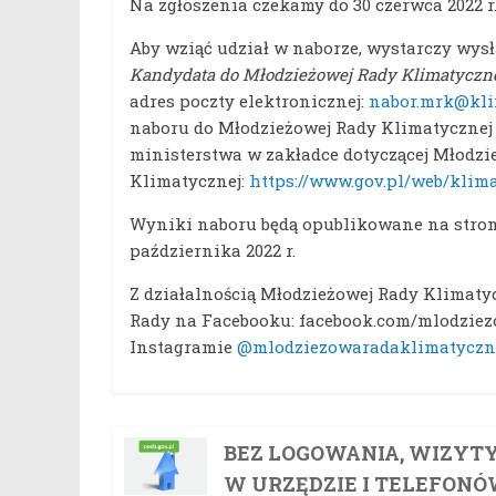
Na zgłoszenia czekamy do 30 czerwca 2022 r
Aby wziąć udział w naborze, wystarczy wys
Kandydata do Młodzieżowej Rady Klimatycznej
adres poczty elektronicznej:
nabor.mrk@kli
naboru do Młodzieżowej Rady Klimatycznej d
ministerstwa w zakładce dotyczącej Młodzi
Klimatycznej:
https://www.gov.pl/web/kli
Wyniki naboru będą opublikowane na stroni
października 2022 r.
Z działalnością Młodzieżowej Rady Klimatyc
Rady na Facebooku: facebook.com/mlodzie
Instagramie
@mlodziezowaradaklimatyczn
BEZ LOGOWANIA, WIZYT
W URZĘDZIE I TELEFON