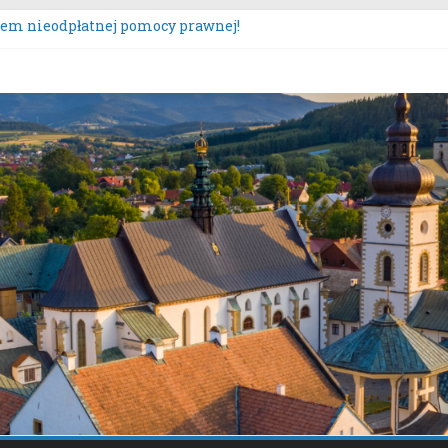
tem nieodpłatnej pomocy prawnej!
sultacje społeczne dotyczące zmiany „Miejscowego planu zagos
szczona oferta realizacji zadania publicznego.
urs „Moc Bukietów Matki Boskiej Zielnej”.
poczęcie konsultacji społecznych dotyczących: projektu zmian
y Sącz – Plan Nr 1A”.