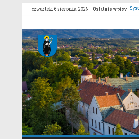
Przejdź
czwartek, 6 sierpnia, 2026
Ostatnie wpisy:
Sys
do
Kon
treści
Upro
Gmina
Konk
Roz
Stary
Star
Sącz
Portal
samorządowy
Gminy
Stary
Sącz