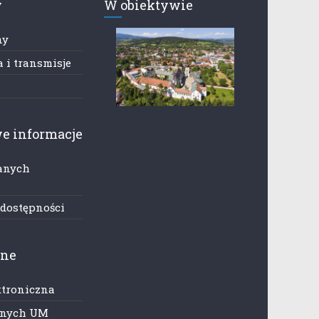
y
W obiektywie
ny
 i transmisje
e informacje
anych
h
 dostępności
zne
ktroniczna
anych UM