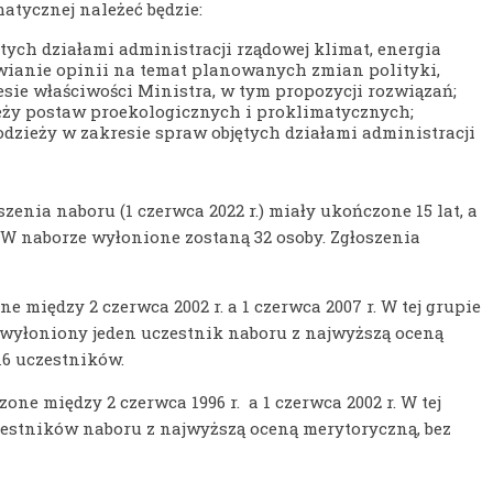
tycznej należeć będzie:
tych działami administracji rządowej klimat, energia
awianie opinii na temat planowanych zmian polityki,
esie właściwości Ministra, w tym propozycji rozwiązań;
ży postaw proekologicznych i proklimatycznych;
zieży w zakresie spraw objętych działami administracji
enia naboru (1 czerwca 2022 r.) miały ukończone 15 lat, a
 W naborze wyłonione zostaną 32 osoby. Zgłoszenia
ne między 2 czerwca 2002 r. a 1 czerwca 2007 r. W tej grupie
wyłoniony jeden uczestnik naboru z najwyższą oceną
16 uczestników.
dzone między 2 czerwca 1996 r. a 1 czerwca 2002 r. W tej
estników naboru z najwyższą oceną merytoryczną, bez