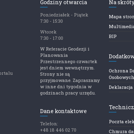
Godziny otwarcia
Na skrót
Poniedziałek - Piątek
Mapa stro
7:30 - 15:30
Multimedia
Wtorek
BIP
7:30 - 17:00
W Referacie Geodezji i
Planowania
Dodatkow
Przestrzennego czwartek
jest dniem wewnętrzym.
Ochrona D
ortalu
Strony nie są
Osobowyc
przyjmowane. Zapraszamy
w inne dni tygodnia w
Deklaracja
godzinach pracy urzędu.
Technic
Dane kontaktowe
Poczta ele
Telefon:
+48 18 446 02 70
Chmura d