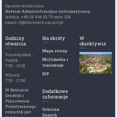
Sprawy techniczne:
Referat Administracyjno-Informatyczny
telefon: +48 18 446 02 70 wew. 134
email: it@starysacz.um.gov.pl
Godziny
Na skróty
W
otwarcia
obiektywie
Mapa strony
Poniedziałek -
Multimedia i
Piątek
transmisje
7:30 - 15:30
BIP
Wtorek
7:30 - 17:00
W Referacie
Dodatkowe
Geodezji i
informacje
Planowania
Przestrzennego
Ochrona
czwartek jest
Danych