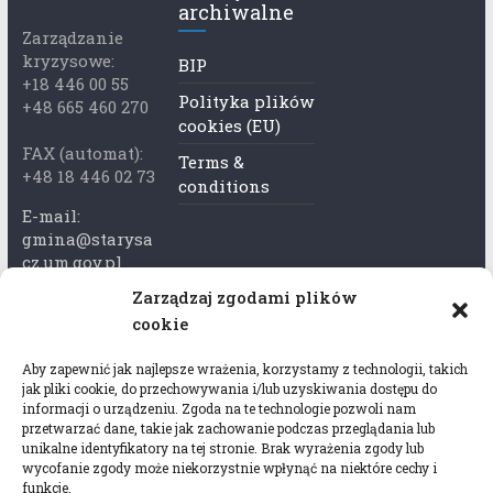
archiwalne
Zarządzanie
kryzysowe:
BIP
+18 446 00 55
Polityka plików
+48 665 460 270
cookies (EU)
FAX (automat):
Terms &
+48 18 446 02 73
conditions
E-mail:
gmina@starysa
cz.um.gov.pl
Zarządzaj zgodami plików
Adres skrzynki
cookie
ePuap:
/xkk2740tcp/sk
Aby zapewnić jak najlepsze wrażenia, korzystamy z technologii, takich
rytka
jak pliki cookie, do przechowywania i/lub uzyskiwania dostępu do
informacji o urządzeniu. Zgoda na te technologie pozwoli nam
Adres do e-
przetwarzać dane, takie jak zachowanie podczas przeglądania lub
Doręczeń:
unikalne identyfikatory na tej stronie. Brak wyrażenia zgody lub
wycofanie zgody może niekorzystnie wpłynąć na niektóre cechy i
AEL-97528-
funkcje.