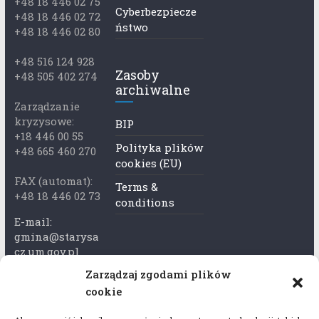
+48 18 446 02 75
Cyberbezpiecze
+48 18 446 02 72
ństwo
+48 18 446 02 80
+48 516 124 928
Zasoby
+48 505 402 274
archiwalne
Zarządzanie
kryzysowe:
BIP
+18 446 00 55
Polityka plików
+48 665 460 270
cookies (EU)
FAX (automat):
Terms &
+48 18 446 02 73
conditions
E-mail:
gmina@starysa
cz.um.gov.pl
Zarządzaj zgodami plików
Adres skrzynki
cookie
ePuap:
/xkk2740tcp/sk