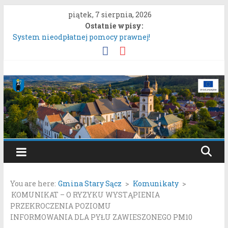
Przejdź
piątek, 7 sierpnia, 2026
do
Ostatnie wpisy:
treści
System nieodpłatnej pomocy prawnej!
Konsultacje społeczne dotyczące zmiany „Miejscowego
planu zagospodarowania przestrzennego Mostki”.
Uproszczona oferta realizacji zadania publicznego.
Gmina
Konkurs „Moc Bukietów Matki Boskiej Zielnej”.
Rozpoczęcie konsultacji społecznych dotyczących:
Stary
projektu zmiany miejscowego planu zagospodarowania
przestrzennego „Miasto Stary Sącz – Plan Nr 1A”.
Sącz
Portal
samorządowy
You are here:
Gmina Stary Sącz
>
Komunikaty
>
Gminy
KOMUNIKAT – O RYZYKU WYSTĄPIENIA
Stary
PRZEKROCZENIA POZIOMU
Sącz
INFORMOWANIA DLA PYŁU ZAWIESZONEGO PM10