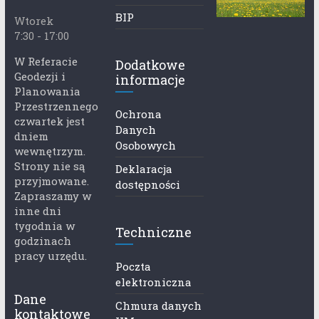
BIP
Wtorek
7:30 - 17:00
W Referacie
Dodatkowe
Geodezji i
informacje
Planowania
Przestrzennego
Ochrona
czwartek jest
Danych
dniem
Osobowych
wewnętrzym.
Strony nie są
Deklaracja
przyjmowane.
dostępności
Zapraszamy w
inne dni
tygodnia w
Techniczne
godzinach
pracy urzędu.
Poczta
elektroniczna
Dane
Chmura danych
kontaktowe