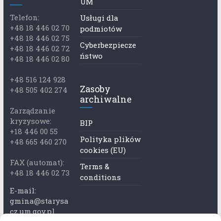
UM
Telefon:
Usługi dla
+48 18 446 02 70
podmiotów
+48 18 446 02 75
Cyberbezpiecze
+48 18 446 02 72
ństwo
+48 18 446 02 80
+48 516 124 928
Zasoby
+48 505 402 274
archiwalne
Zarządzanie
kryzysowe:
BIP
+18 446 00 55
Polityka plików
+48 665 460 270
cookies (EU)
FAX (automat):
Terms &
+48 18 446 02 73
conditions
E-mail:
gmina@starysa
cz.um.gov.pl