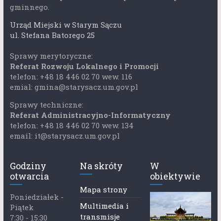
gminnego.
Urząd Miejski w Starym Sączu
ul. Stefana Batorego 25
Sprawy merytoryczne:
Referat Rozwoju Lokalnego i Promocji
telefon: +48 18 446 02 70 wew. 116
emial: gmina@starysacz.um.gov.pl
Sprawy techniczne:
Referat Administracyjno-Informatyczny
telefon: +48 18 446 02 70 wew. 134
email: it@starysacz.um.gov.pl
Godziny
Na skróty
W
otwarcia
obiektywie
Mapa strony
Poniedziałek -
Multimedia i
Piątek
transmisje
7:30 - 15:30