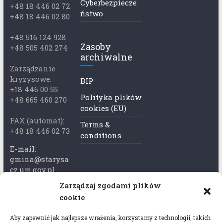
Cyberbezpiecze
+48 18 446 02 72
ństwo
+48 18 446 02 80
+48 516 124 928
Zasoby
+48 505 402 274
archiwalne
Zarządzanie
kryzysowe:
BIP
+18 446 00 55
Polityka plików
+48 665 460 270
cookies (EU)
FAX (automat):
Terms &
+48 18 446 02 73
conditions
E-mail:
gmina@starysa
cz.um.gov.pl
Zarządzaj zgodami plików
Adres skrzynki
cookie
ePuap:
/xkk2740tcp/sk
Aby zapewnić jak najlepsze wrażenia, korzystamy z technologii, takich
rytka