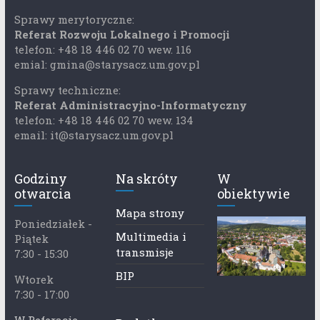
Sprawy merytoryczne:
Referat Rozwoju Lokalnego i Promocji
telefon: +48 18 446 02 70 wew. 116
emial: gmina@starysacz.um.gov.pl
Sprawy techniczne:
Referat Administracyjno-Informatyczny
telefon: +48 18 446 02 70 wew. 134
email: it@starysacz.um.gov.pl
Godziny
Na skróty
W
otwarcia
obiektywie
Mapa strony
Poniedziałek -
Multimedia i
Piątek
transmisje
7:30 - 15:30
BIP
Wtorek
7:30 - 17:00