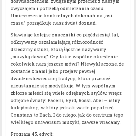
doświadczeniem, związanym przecież z naszym
zwyczajem i potrzebą odmierzania czasu.
Umieszczenie konkretnych dokonań na „osi
czasu” porządkuje nasz świat doznań.
Stawiając kolejne znaczniki co pięćdziesiąt lat,
odkrywamy oszałamiającą różnorodność
dziedziny sztuki, którą łącznie nazywamy
„muzyką dawną”. Czy takie wspólne określenie
cokolwiek nam jeszcze mówi? Niewykluczone, że
zostanie z nami jako przejaw pewnej
dwudziestowiecznej tradycji, która przecież
nieustannie się modyfikuje. W tym wspólnym
zbiorze mieści się wiele odrębnych stylów, wręcz
odrębne światy: Pacelli, Byrd, Rossi, Abel – istny
kalejdoskop, w który jednak warto popatrzeć.
Constans to Bach. I do niego, jak do centrum tego
wielkiego uniwersum muzyki, zawsze wracamy.
Program 45. edycji: