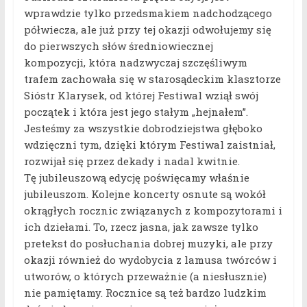
wprawdzie tylko przedsmakiem nadchodzącego
półwiecza, ale już przy tej okazji odwołujemy się
do pierwszych słów średniowiecznej
kompozycji, która nadzwyczaj szczęśliwym
trafem zachowała się w starosądeckim klasztorze
Sióstr Klarysek, od której Festiwal wziął swój
początek i która jest jego stałym „hejnałem”.
Jesteśmy za wszystkie dobrodziejstwa głęboko
wdzięczni tym, dzięki którym Festiwal zaistniał,
rozwijał się przez dekady i nadal kwitnie.
Tę jubileuszową edycję poświęcamy właśnie
jubileuszom. Kolejne koncerty osnute są wokół
okrągłych rocznic związanych z kompozytorami i
ich dziełami. To, rzecz jasna, jak zawsze tylko
pretekst do posłuchania dobrej muzyki, ale przy
okazji również do wydobycia z lamusa twórców i
utworów, o których przeważnie (a niesłusznie)
nie pamiętamy. Rocznice są też bardzo ludzkim